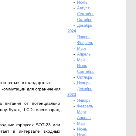
-
Июль
-
Август
-
Сентябрь
-
Октябрь
-
Декабрь
2024
-
Январь
-
Февраль
-
Март
-
Апрель
-
Май
-
Июнь
-
Сентябрь
-
Октябрь
ьзоваться в стандартных
-
Ноябрь
их коммутации для ограничения
-
Декабрь
2023
-
Январь
а питания от потенциально
-
Февраль
оутбуках, LCD-телевизорах,
-
Март
-
Апрель
-
Май
водных корпусах SOT-23 или
-
Июнь
тает в интервале входных
-
Июль