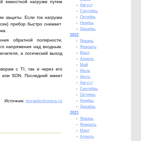
й емкостной нагрузке путем
-
Август
-
Сентябрь
-
Октябрь
и защиты. Если ток нагрузки
-
Ноябрь
ксек) прибор быстро снижает
-
Декабрь
ка.
2022
ния обратной полярности,
-
Январь
го напряжения над входным.
-
Февраль
-
Март
ючателя, а логический выход
-
Апрель
-
Май
орам с TI, так и через его
-
Июнь
3 или SON. Последний имеет
-
Июль
-
Август
-
Сентябрь
-
Октябрь
Источник:
terraelectronica.ru
-
Ноябрь
-
Декабрь
2021
-
Январь
-
Февраль
-
Март
-
Апрель