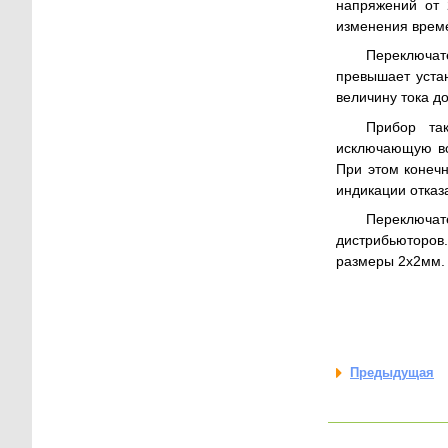
напряжений от 
изменения време
Переключат
превышает устан
величину тока д
Прибор та
исключающую во
При этом конеч
индикации отказ
Переключат
дистрибьюторов
размеры 2х2мм.
Предыдущая