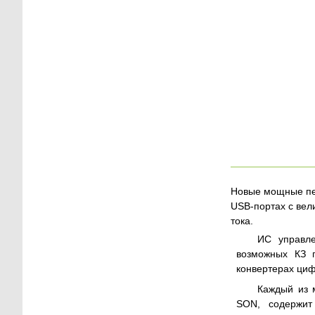
Новые мощные пер
USB-портах с вели
тока.
ИС управле
возможных КЗ п
конвертерах циф
Каждый из 
SON, содержит