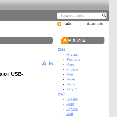
сайт
datasheets
АРХИВ
2026
-
Январь
-
Февраль
-
Март
-
Апрель
ают USB-
-
Май
-
Июнь
-
Июль
-
Август
2025
-
Январь
-
Март
-
Апрель
-
Май