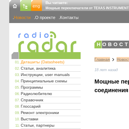
Вы читаете:
Мощные переключатели от TEXAS INSTRUMENTS
Новости
О проекте
Контакты
НОВОСТ
Главная
Новос
Даташиты (Datasheets)
Статьи, аналитика
18 лет назад
Инструкции, user manuals
Мощные пер
Принципиальные схемы
Программы
соединения
Радиолюбителю
Справочник
Глоссарий
Ремонт электроники
Выставки
Статьи, партнеры