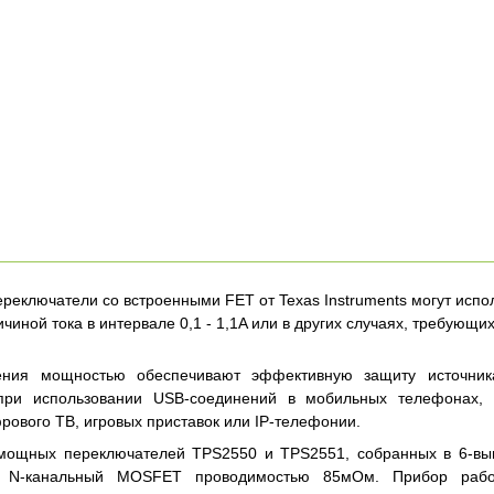
еключатели со встроенными FET от Texas Instruments могут испол
чиной тока в интервале 0,1 - 1,1A или в других случаях, требующ
ния мощностью обеспечивают эффективную защиту источник
ри использовании USB-соединений в мобильных телефонах, н
рового ТВ, игровых приставок или IP-телефонии.
мощных переключателей TPS2550 и TPS2551, собранных в 6-вы
 N-канальный MOSFET проводимостью 85мОм. Прибор рабо