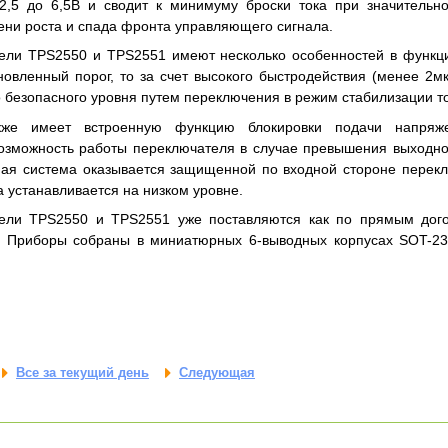
2,5 до 6,5В и сводит к минимуму броски тока при значительно
ни роста и спада фронта управляющего сигнала.
ели TPS2550 и TPS2551 имеют несколько особенностей в функци
овленный порог, то за счет высокого быстродействия (менее 2м
о безопасного уровня путем переключения в режим стабилизации то
кже имеет встроенную функцию блокировки подачи напряже
зможность работы переключателя в случае превышения выходно
ная система оказывается защищенной по входной стороне перекл
а устанавливается на низком уровне.
ели TPS2550 и TPS2551 уже поставляются как по прямым догов
. Приборы собраны в миниатюрных 6-выводных корпусах SOT-2
Все за текущий день
Следующая