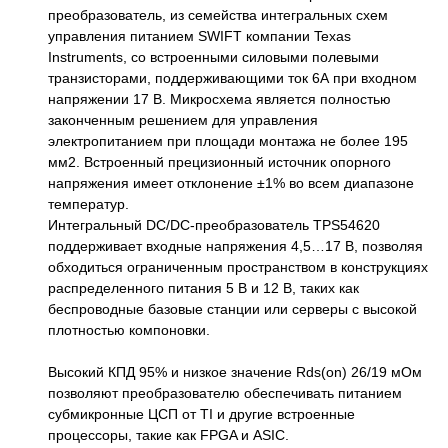
преобразователь, из семейства интегральных схем
управления питанием SWIFT компании Texas
Instruments, со встроенными силовыми полевыми
транзисторами, поддерживающими ток 6А при входном
напряжении 17 В. Микросхема является полностью
законченным решением для управления
электропитанием при площади монтажа не более 195
мм2. Встроенный прецизионный источник опорного
напряжения имеет отклонение ±1% во всем диапазоне
температур.
Интегральный DC/DC-преобразователь TPS54620
поддерживает входные напряжения 4,5…17 В, позволяя
обходиться ограниченным пространством в конструкциях
распределенного питания 5 В и 12 В, таких как
беспроводные базовые станции или серверы с высокой
плотностью компоновки.
Высокий КПД 95% и низкое значение Rds(on) 26/19 мОм
позволяют преобразователю обеспечивать питанием
субмикронные ЦСП от TI и другие встроенные
процессоры, такие как FPGA и ASIC.