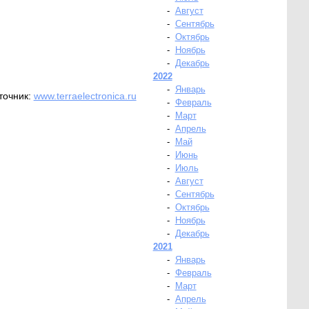
-
Август
-
Сентябрь
-
Октябрь
-
Ноябрь
-
Декабрь
2022
-
Январь
точник:
www.terraelectronica.ru
-
Февраль
-
Март
-
Апрель
-
Май
-
Июнь
-
Июль
-
Август
-
Сентябрь
-
Октябрь
-
Ноябрь
-
Декабрь
2021
-
Январь
-
Февраль
-
Март
-
Апрель