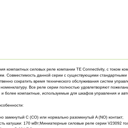
рия компактных силовых реле компании TE Connectivity, с током к
5 мм. Совместимость данной серии с существующими стандартным
твенно сократить время технического обслуживания систем управл
номенклатуру. Все реле серии полностью удовлетворяют пожелани
и более компактные, используемые для шкафов управления и авт
особенности:
замкнутый C (CO) или нормально разомкнутый A (NO) контакт;
ть катушки: 170 мВт;Миниатюрные силовые реле серии V23092 то