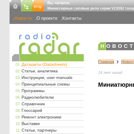
Вы читаете:
Миниатюрные силовые реле серии V23092 толщи
Новости
О проекте
Контакты
НОВОСТ
Главная
Новос
Даташиты (Datasheets)
Статьи, аналитика
14 лет назад
Инструкции, user manuals
Миниатюрны
Принципиальные схемы
Программы
Радиолюбителю
Справочник
Глоссарий
Ремонт электроники
Выставки
Статьи, партнеры