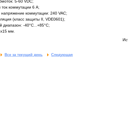
оток: 5-60 VDC;
ок коммутации 6 А;
апряжение коммутации: 240 VAC;
ция (класс защиты II, VDE0601);
диапазон: -40°С...+85°C;
x15 мм.
Ис
Все за текущий день
Следующая