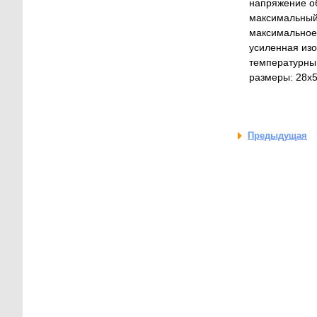
напряжение обм
максимальный т
максимальное н
усиленная изоля
температурный 
размеры: 28x5
Предыдущая