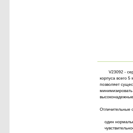
V23092 - се
корпуса всего 
позволяет сущес
минимизировать 
высоконадежные 
Отличительные 
один нормально 
чувствительнос