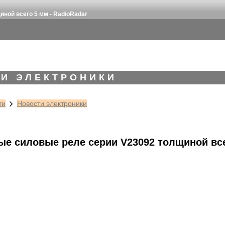
ной всего 5 мм - RadioRadar
И ЭЛЕКТРОНИКИ
ти
Новости электроники
е силовые реле серии V23092 толщиной все