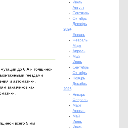
-
Июль
-
Август
-
Сентябрь
-
Октябрь
-
Декабрь
2024
-
Январь
-
Февраль
-
Март
-
Апрель
-
Май
-
Июнь
-
Сентябрь
оммутации до 6 А и толщиной
-
Октябрь
и монтажными гнездами
-
Ноябрь
ения и автоматики,
-
Декабрь
ям заказчиков как
2023
оматики.
-
Январь
-
Февраль
-
Март
-
Апрель
-
Май
-
Июнь
лщиной всего 5 мм
-
Июль