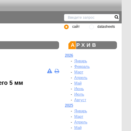
сайт
datasheets
АРХИВ
2026
-
Январь
-
Февраль
-
Март
-
Апрель
го 5 мм
-
Май
-
Июнь
-
Июль
-
Август
2025
-
Январь
-
Март
-
Апрель
-
Май