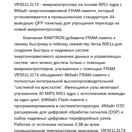
VRS51L3174 - микроконтроллер на основе 8051 ядра с
8Кбайт энергонезависимой FRAM-памяти, который
устанавливается в промышленную стандартную 44-
выводную QFP панельку для упрощения перехода на
новый микроконтроллер.
Компания RAMTRON добавила FRAM-память к
своему быстрому и гибкому семейству Versa 8051s для
создания быстрых и надежных систем
энергонезависимого хранения данных и управляющих
систем, чего можно достичь только с помощью
микроконтроллеров, улучшенных с помощью FRAM.
VRS51L3174 объединяет 8Кбайт FRAM-памяти с
полностью интегральной высокопроизводительной
"системой на кристалле". Имеющиеся узлы включают
улучшенное 40 MIPS 8051 ядро с исполнением команды
за один цикл, 64Кбайт Flash-памяти с
программированием в системе/аппаратуре, 4Кбайт ОЗУ,
расширение для цифровой обработки сигналов (DSP) и
набор надежных цифровых периферийных узлов.
Работая от источника питания 3,3В во всем
промышленном температурном диапазоне, VRS51L3174