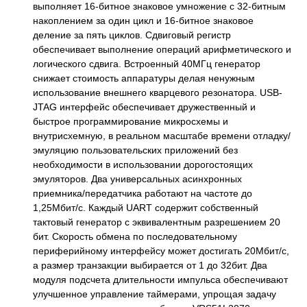
выполняет 16-битное знаковое умножение с 32-битным
накоплением за один цикл и 16-битное знаковое
деление за пять циклов. Сдвиговый регистр
обеспечивает выполнение операций арифметического и
логического сдвига. Встроенный 40МГц генератор
снижает стоимость аппаратуры делая ненужным
использование внешнего кварцевого резонатора. USB-
JTAG интерфейс обеспечивает дружественный и
быстрое программирование микросхемы и
внутрисхемную, в реальном масштабе времени отладку/
эмуляцию пользовательских приложений без
необходимости в использовании дорогостоящих
эмуляторов. Два универсальных асинхронных
приемника/передатчика работают на частоте до
1,25Мбит/с. Каждый UART содержит собственный
тактовый генератор с эквивалентным разрешением 20
бит. Скорость обмена по последовательному
периферийному интерфейсу может достигать 20Мбит/с,
а размер транзакции выбирается от 1 до 32бит. Два
модуля подсчета длительности импульса обеспечивают
улучшенное управление таймерами, упрощая задачу