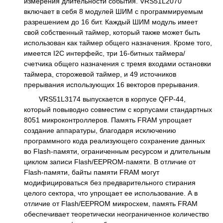
измерения длительности события. VRS51L2070
включает в себя 8 модулей ШИМ с программируемым
разрешением до 16 бит. Каждый ШИМ модуль имеет
свой собственный таймер, который также может быть
использован как таймер общего назначения. Кроме того,
имеется I2C интерфейс, три 16-битных таймера/
счетчика общего назначения с тремя входами остановки
таймера, сторожевой таймер, и 49 источников
прерывания использующих 16 векторов прерывания.
VRS51L3174 выпускается в корпусе QFP-44,
который повыводно совместим с корпусами стандартных
8051 микроконтроллеров. Память FRAM упрощает
создание аппаратуры, благодаря исключению
программного кода реализующего сохранение данных
во Flash-памяти, ограниченным ресурсом и длительным
циклом записи Flash/EEPROM-памяти. В отличие от
Flash-памяти, байты памяти FRAM могут
модифицироваться без предварительного стирания
целого сектора, что упрощает ее использование. А в
отличие от Flash/EEPROM микросхем, память FRAM
обеспечивает теоретически неограниченное количество