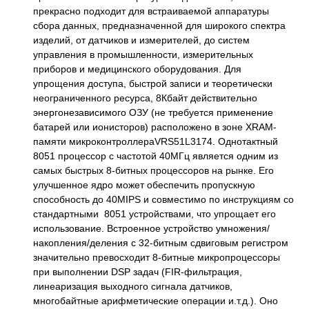
прекрасно подходит для встраиваемой аппаратуры
сбора данных, предназначенной для широкого спектра
изделий, от датчиков и измерителей, до систем
управления в промышленности, измерительных
приборов и медицинского оборудования. Для
упрощения доступа, быстрой записи и теоретически
неограниченного ресурса, 8Кбайт действительно
энергонезависимого ОЗУ (не требуется применение
батарей или ионисторов) расположено в зоне XRAM-
памяти микроконтроллераVRS51L3174. Однотактный
8051 процессор с частотой 40МГц является одним из
самых быстрых 8-битных процессоров на рынке. Его
улучшенное ядро может обеспечить пропускную
способность до 40MIPS и совместимо по инструкциям со
стандартными 8051 устройствами, что упрощает его
использование. Встроенное устройство умножения/
накопления/деления с 32-битным сдвиговым регистром
значительно превосходит 8-битные микропроцессоры
при выполнении DSP задач (FIR-фильтрация,
линеаризация выходного сигнала датчиков,
многобайтные арифметические операции и.т.д.). Оно