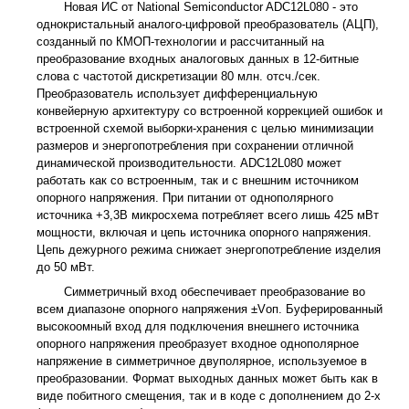
Новая ИС от National Semiconductor ADC12L080 - это
однокристальный аналого-цифровой преобразователь (АЦП),
созданный по КМОП-технологии и рассчитанный на
преобразование входных аналоговых данных в 12-битные
слова с частотой дискретизации 80 млн. отсч./сек.
Преобразователь использует дифференциальную
конвейерную архитектуру со встроенной коррекцией ошибок и
встроенной схемой выборки-хранения с целью минимизации
размеров и энергопотребления при сохранении отличной
динамической производительности. ADC12L080 может
работать как со встроенным, так и с внешним источником
опорного напряжения. При питании от однополярного
источника +3,3В микросхема потребляет всего лишь 425 мВт
мощности, включая и цепь источника опорного напряжения.
Цепь дежурного режима снижает энергопотребление изделия
до 50 мВт.
Симметричный вход обеспечивает преобразование во
всем диапазоне опорного напряжения ±Vоп. Буферированный
высокоомный вход для подключения внешнего источника
опорного напряжения преобразует входное однополярное
напряжение в симметричное двуполярное, используемое в
преобразовании. Формат выходных данных может быть как в
виде побитного смещения, так и в коде с дополнением до 2-х