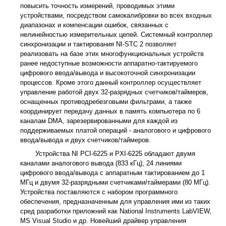
повысить точность измерений, проводимых этими
устройствами, посредством самокалибровки во всех входных
диапазонах и компенсации ошибок, связанных с
нелинейностью измерительных цепей. Системный контроллер
синхронизации и тактирования NI-STC 2 позволяет
реализовать на базе этих многофункциональных устройств
ранее недоступные возможности аппаратно-тактируемого
цифрового ввода/вывода и высокоточной синхронизации
процессов. Кроме этого данный контроллер осуществляет
управление работой двух 32-разрядных счетчиков/таймеров,
оснащенных противодребезговыми фильтрами, а также
координирует передачу данных в память компьютера по 6
каналам DMA, зарезервированными для каждой из
поддерживаемых платой операций - аналогового и цифрового
ввода/вывода и двух счетчиков/таймеров.
Устройства NI PCI-6225 и PXI-6225 обладают двумя
каналами аналогового вывода (833 кГц), 24 линиями
цифрового ввода/вывода с аппаратным тактированием до 1
МГц и двумя 32-разрядными счетчиками/таймерами (80 МГц).
Устройства поставляются с набором программного
обеспечения, предназначенным для управления ими из таких
сред разработки приложний как National Instruments LabVIEW,
MS Visual Studio и др. Новейший драйвер управления