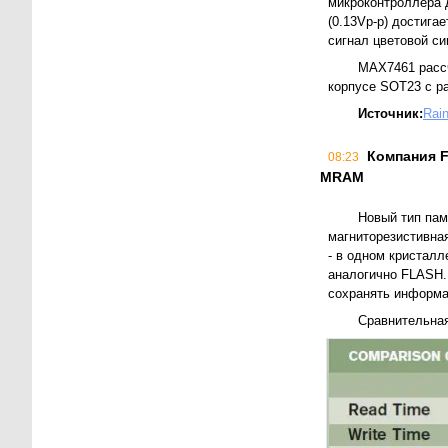
микроконтроллера д
(0.13Vp-p) достиг
сигнал цветовой с
MAX7461 рассч
корпусе SOT23 с р
Источник:
Rai
Компания F
08:23
MRAM
Новый тип пам
магниторезистивна
- в одном кристал
аналогично FLASH.
сохранять информа
Сравнительная