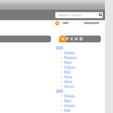
сайт
datasheets
АРХИВ
2026
-
Январь
-
Февраль
-
Март
-
Апрель
-
Май
-
Июнь
-
Июль
-
Август
2025
-
Январь
-
Март
-
Апрель
-
Май