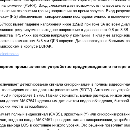
 напряжения (PSRR). Вход слежения дает возможность пользователю з
еньшения отклонения границ напряжения во время запуска. Вход разреш
уске» (PG) обеспечивают синхронизацию последовательности включения
74xxx имеет падение напряжения ниже 115мВ при токе 3А во всем диап
чивают регулируемое выходное напряжение в диапазоне от 0,8 до 3,3В.
мейства TPS74xxx возможна напрямую у компании TI или у ее авторизов
ается в компактном 5х5 мм QFN корпусе. Для аппаратуры с большим р
 микросхем в корпусе DDPAK.
aelectronica
первое промышленное устройство предупреждения о потере с
еспечивает детектирование сигнала синхронизации в полном видеосигна
телевидения со стандартным разрешением (SDTV). Автономное устройст
 +5В и потребляет 1.7мА. Низкая стоимость, малые размеры, низкое эне
ния делает MAX7641 идеальным для систем видеонаблюдения, бытовой 
рских мест в автомобилях.
мает полный видеосигнал (CVBS), яркостный (Y) или синхронизированн
чае, когда на входе MAX7461 пропадает сигнал синхронизации, устройст
ода выхода LOS в состояние низкого уровня. Это решение позволяет обо