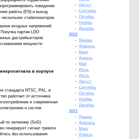
-
Август
апрограммировать поведение
-
Сентябрь
ения работы (EN) и выход
-
Октябрь
 нескольких стабилизаторов.
-
Ноябрь
азоне входных напряжений.
-
Декабрь
 Покупка партии LDO
2022
анных дистрибьюторов.
-
Январь
ассеиванием мощности
-
Февраль
-
Март
-
Апрель
-
Май
-
Июнь
инхросигнала в корпусе
-
Июль
-
Август
-
Сентябрь
ле стандарта NTSC, PAL, и
-
Октябрь
во работает от источника
-
Ноябрь
ргопотребление и современная
-
Декабрь
электроники и систем
2021
-
Январь
ый по зеленому (SoG)
-
Февраль
во генерирует сигнал тревоги
-
Март
йтись без использования
-
Апрель