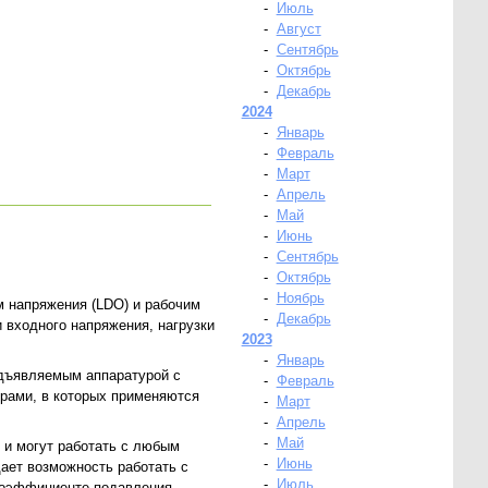
-
Июль
-
Август
-
Сентябрь
-
Октябрь
-
Декабрь
2024
-
Январь
-
Февраль
-
Март
-
Апрель
-
Май
-
Июнь
-
Сентябрь
-
Октябрь
-
Ноябрь
напряжения (LDO) и рабочим
-
Декабрь
 входного напряжения, нагрузки
2023
-
Январь
едъявляемым аппаратурой с
-
Февраль
ерами, в которых применяются
-
Март
-
Апрель
-
Май
 и могут работать с любым
-
Июнь
ает возможность работать с
-
Июль
коэффициенте подавления