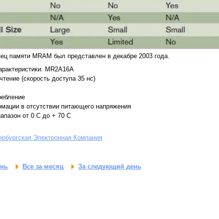
ец памяти MRAM был представлен в декабре 2003 года.
арактеристики. MR2A16A
чтение (скорость доступа 35 нс)
ребление
рмации в отсутствии питающего напряжения
апазон от 0 С до + 70 С
ербургская Электронная Компания
ень
Все за месяц
За следующий день