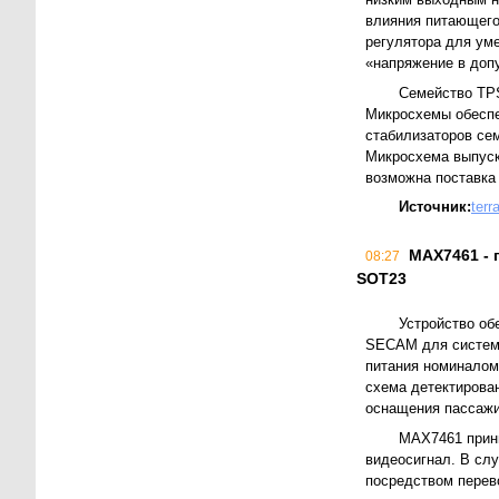
влияния питающего
регулятора для ум
«напряжение в доп
Семейство TPS
Микросхемы обеспе
стабилизаторов се
Микросхема выпуск
возможна поставка
Источник:
terr
MAX7461 - 
08:27
SOT23
Устройство об
SECAM для систем 
питания номиналом
схема детектирова
оснащения пассажи
MAX7461 прини
видеосигнал. В слу
посредством перев