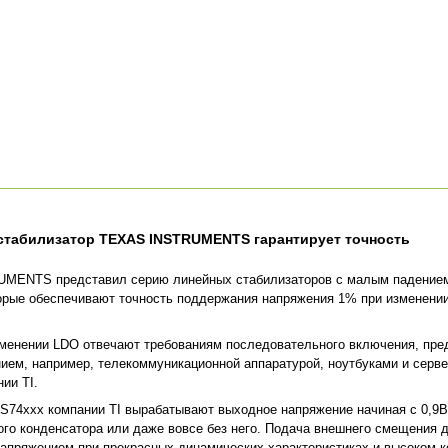
стабилизатор TEXAS INSTRUMENTS гарантирует точность
MENTS представил серию линейных стабилизаторов с малым падением 
торые обеспечивают точность поддержания напряжения 1% при изменении
менении LDO отвечают требованиям последовательного включения, пр
ием, например, телекоммуникационной аппаратурой, ноутбуками и серв
ии TI.
74xxx компании TI вырабатывают выходное напряжение начиная с 0,9В
го конденсатора или даже вовсе без него. Подача внешнего смещения д
апряжением при прекрасных динамических характеристиках и высоком 