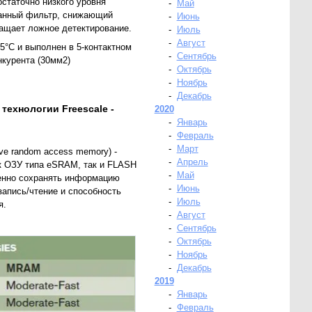
статочно низкого уровня
-
Май
ованный фильтр, снижающий
-
Июнь
ращает ложное детектирование.
-
Июль
-
Август
5°С и выполнен в 5-контактном
-
Сентябрь
нкурента (30мм2)
-
Октябрь
-
Ноябрь
-
Декабрь
технологии Freescale -
2020
-
Январь
-
Февраль
-
Март
ve random access memory) -
-
Апрель
к ОЗУ типа eSRAM, так и FLASH
-
Май
менно сохранять информацию
-
Июнь
апись/чтение и способность
-
Июль
я.
-
Август
-
Сентябрь
-
Октябрь
-
Ноябрь
-
Декабрь
2019
-
Январь
-
Февраль