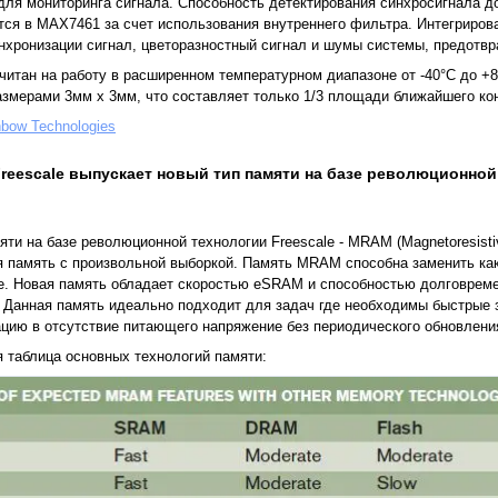
ля мониторинга сигнала. Способность детектирования синхросигнала до
ается в MAX7461 за счет использования внутреннего фильтра. Интегрир
инхронизации сигнал, цветоразностный сигнал и шумы системы, предотв
итан на работу в расширенном температурном диапазоне от -40°С до +8
азмерами 3мм x 3мм, что составляет только 1/3 площади ближайшего ко
nbow Technologies
reescale выпускает новый тип памяти на базе революционной 
яти на базе революционной технологии Freescale - MRAM (Magnetoresisti
я память с произвольной выборкой. Память MRAM способна заменить ка
ле. Новая память обладает скоростью eSRAM и способностью долговре
 Данная память идеально подходит для задач где необходимы быстрые з
цию в отсутствие питающего напряжение без периодического обновлени
 таблица основных технологий памяти: