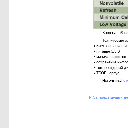
Впервые образ
Технические х
• быстрая запись и 
• питание 3.3 В
• минимальное пот
• сохранение инфо
• температурный ди
• TSOP корпус
Источник:
Пет
За предыдущий д