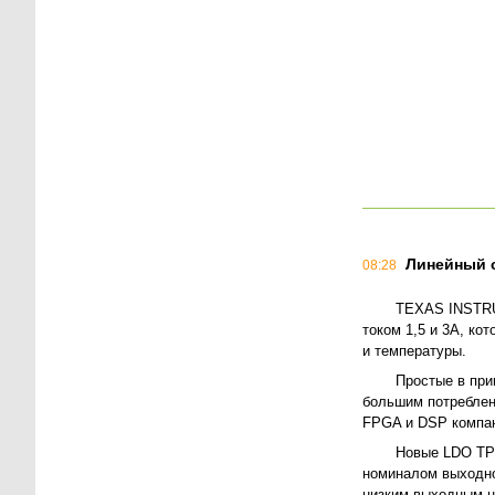
Линейный 
08:28
TEXAS INSTRU
током 1,5 и 3А, ко
и температуры.
Простые в при
большим потреблен
FPGA и DSP компан
Новые LDO TPS
номиналом выходно
низким выходным н