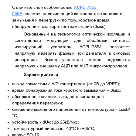
Отличительной особенностью
ACPL-785J-
000E
является наличие опций контроля тока короткого
замыкания и перегрузки по току, короткое время
обнаружения тока короткого замыкания (3мкс).
Основанный на технологии оптической изоляции и
сигма-дельта модуляции для обработки сигнала,
изолирующий усилитель ACPL-785J позволяет
напрямую измерять фазный ток двигателя в силовых
инверторах. Выход усилителя можно подключать
напрямую к внешнему АЦП или АЦП микроконтроллера.
Характеристики:
выход совместим с A/D конвертером (от 0В до VREF);
время обнаружения тока короткого замыкания – 3мкс;
абсолютное значение выходного сигнала для
определения перегрузки;
смешение выходного напряжения от температуры – 1мкВ/
°C;
устойчивость к dU/dt до 25кВ/мкс;
температурный диапазон -40°C to +85°C;
корпус SO-16.