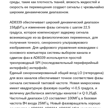
среды, такие как плотность тканей, вязкость жидкостей и
скорость ее перемещения создают сигналы с чрезвычайно
широким динамическим диапазоном.
AD8339 обеспечивает широкий динамический диапазон
158дБ/Гц и изменение фазы сигнала с шагом 22,5
градуса, которое компенсирует задержку сигнала
возникающую из-за физиологических переменных, для
получения точного, синхронного ультразвукового
изображения. Для цифрового управления командами с
основного компьютера системы выбором канала и
сдвигом фаз в AD8339 используется простой
трехпроводный SPI (последовательный периферийный
интерфейс) интерфейс.
Единый синхронизированный общий вход LO (гетеродина)
для всех каналов обеспечивает точное соответствие фазы
сигнала системной тактовой частоте. Новая микросхема
имеет квадратурную фазовую ошибку +/-0,5 градуса, и
величину дисбаланса амплитуды каналов I и Q 0,25дБ.
Частотный диапазон LO составляет 100МГц а базовая
частота ВЧ входа 25МГц. Новый фазовращатель хорошо