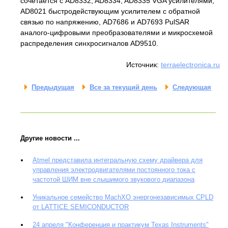
сочетается с AD8332, AD8334, AD8335 VGA усилителями,
AD8021 быстродействующим усилителем с обратной
связью по напряжению, AD7686 и AD7693 PulSAR
аналого-цифровыми преобразователями и микросхемой
распределения синхросигналов AD9510.
Источник:
terraelectronica.ru
Предыдущая
Все за текущий день
Следующая
Другие новости ...
Atmel представила интегральную схему драйвера для
управления электродвигателями постоянного тока с
частотой ШИМ вне слышимого звукового диапазона
Уникальное семейство MachXO энергонезависимых CPLD
от LATTICE SEMICONDUCTOR
24 апреля "Конференция и практикум Texas Instruments"