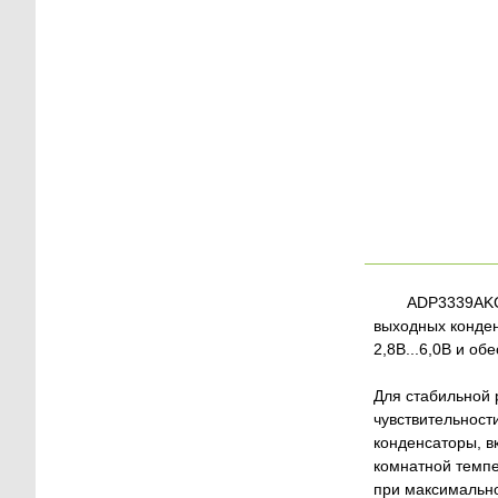
ADP3339AKC
выходных конден
2,8В...6,0В и об
Для стабильной 
чувствительност
конденсаторы, в
комнатной темп
при максимально