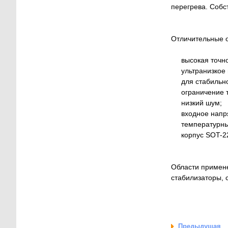
перегрева. Собс
Отличительные 
высокая точност
ультранизкое п
для стабильной
ограничение то
низкий шум;
входное напряж
температурный 
корпус SOT-22
Области примене
стабилизаторы, 
Предыдущая