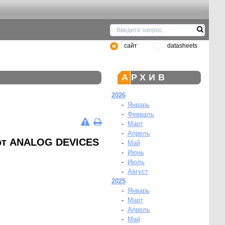
сайт
datasheets
АРХИВ
2026
-
Январь
-
Февраль
-
Март
-
Апрель
от ANALOG DEVICES
-
Май
-
Июнь
-
Июль
-
Август
2025
-
Январь
-
Март
-
Апрель
-
Май