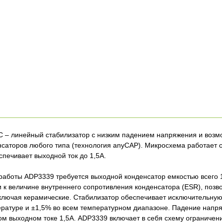
 – линейный стабилизатор с низким падением напряжения и воз
саторов любого типа (технология anyCAP). Микросхема работает
еспечивает выходной ток до 1,5А.
работы ADP3339 требуется выходной конденсатор емкостью всего 
и к величине внутреннего сопротивления конденсатора (ESR), поз
ключая керамические. Стабилизатор обеспечивает исключительную
ературе и ±1,5% во всем температурном диапазоне. Падение нап
м выходном токе 1,5А. ADP3339 включает в себя схему ограничени