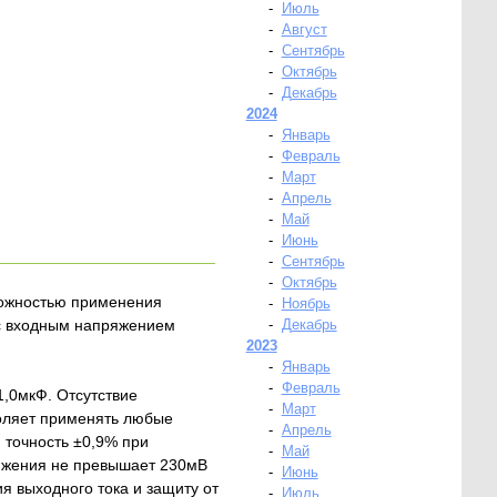
-
Июль
-
Август
-
Сентябрь
-
Октябрь
-
Декабрь
2024
-
Январь
-
Февраль
-
Март
-
Апрель
-
Май
-
Июнь
-
Сентябрь
-
Октябрь
можностью применения
-
Ноябрь
 с входным напряжением
-
Декабрь
2023
-
Январь
-
Февраль
1,0мкФ. Отсутствие
-
Март
воляет применять любые
-
Апрель
 точность ±0,9% при
-
Май
ряжения не превышает 230мВ
-
Июнь
я выходного тока и защиту от
-
Июль