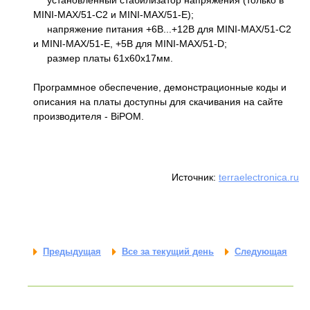
установленный стабилизатор напряжения (только в
MINI-MAX/51-C2 и MINI-MAX/51-E);
напряжение питания +6В...+12В для MINI-MAX/51-C2
и MINI-MAX/51-E, +5В для MINI-MAX/51-D;
размер платы 61х60x17мм.
Программное обеспечение, демонстрационные коды и
описания на платы доступны для скачивания на сайте
производителя - BiPOM.
Источник:
terraelectronica.ru
Предыдущая
Все за текущий день
Следующая