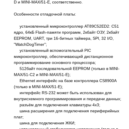
D и MINI-MAX/51-E, соответственно.
Особенности отладочной платы:
установленный микроконтроллер AT89C52ED2: C51
ядро, 64кБ Flash-памяти программ, 2кбайт ОЗУ, 2кбайт
EEPROM, UART, три 16-битных таймера, SPI, 32 I/O,
"WatchDogTimer";
установленный вспомогательный PIC
микроконтроллер, обеспечивающий дистанционное
программирование основного процессора;
512байт последовательной EEPROM (только в MINI-
MAX/51-C2 и MINI-MAX/51-E);
Ethernet интерфейс на базе контроллера CS8900A
(только в MINI-MAX/51-E);
интерфейс RS-232 может быть использован для
внутрисхемного программирования и передачи данных;
разъём для подключения клавиатуры 4х3;
шина расширения для подключения периферийных
плат;
шина для подключения ЖКИ;