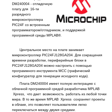
DM240004 - отладочную
плату для 16-ти
разрядного
микроконтроллера
PIC24F со встроенным
программатором/отладчиком, и поддержкой
программной среды MPLAB®.
Центральное место на плате занимает
микроконтроллер PIC24FJ128GA204. Для сокращения
времени разработки, периферийные блоки в
PIC24FJ128GA204 можно настроить с помощью
программного инструмента MCC (графический
конфигуратор для генерации исходного кода).
Плата DM240004 имеет полную интеграцию с
облачной программной средой разработчика MPLAB
Xpress, что дает возможность работать из любой точки
мира. В то же время MPLAB Xpress сохраняет проекты
в облаке, это позволяет пользователям легко
переключаться между двумя средами.