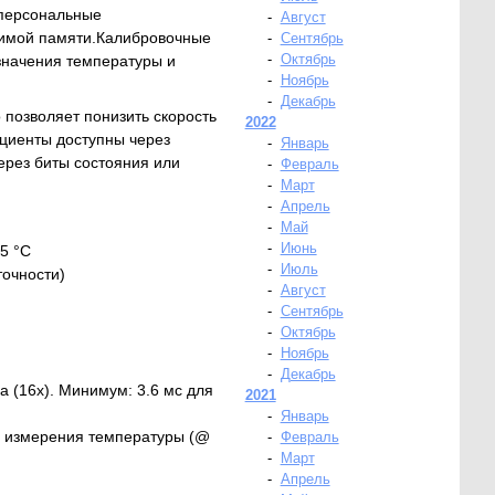
 персональные
-
Август
симой памяти.Калибровочные
-
Сентябрь
-
Октябрь
значения температуры и
-
Ноябрь
-
Декабрь
 позволяет понизить скорость
2022
циенты доступны через
-
Январь
ерез биты состояния или
-
Февраль
-
Март
-
Апрель
-
Май
-
Июнь
85 °C
-
Июль
точности)
-
Август
-
Сентябрь
-
Октябрь
-
Ноябрь
-
Декабрь
а (16x). Минимум: 3.6 мс для
2021
-
Январь
ля измерения температуры (@
-
Февраль
-
Март
-
Апрель