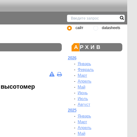
сайт
datasheets
АРХИВ
2026
-
Январь
-
Февраль
-
Март
-
Апрель
- высотомер
-
Май
-
Июнь
-
Июль
-
Август
2025
-
Январь
-
Март
-
Апрель
-
Май