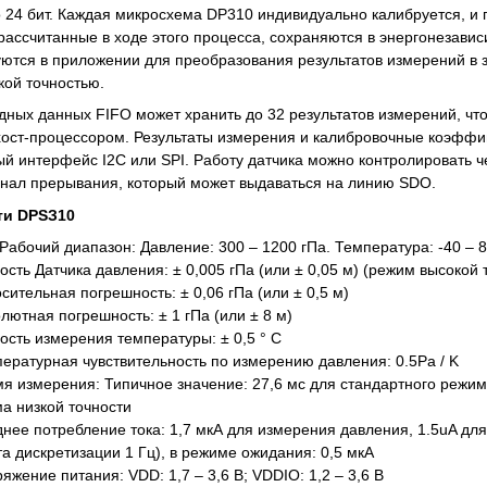
 24 бит. Каждая микросхема DP310 индивидуально калибруется, и
ассчитанные в ходе этого процесса, сохраняются в энергонезави
ются в приложении для преобразования результатов измерений в 
кой точностью.
ных данных FIFO может хранить до 32 результатов измерений, что
хост-процессором. Результаты измерения и калибровочные коэффи
й интерфейс I2C или SPI. Работу датчика можно контролировать ч
гнал прерывания, который может выдаваться на линию SDO.
ти DPSЗ10
 Рабочий диапазон: Давление: 300 – 1200 гПа. Температура: -40 – 
ность Датчика давления: ± 0,005 гПа (или ± 0,05 м) (режим высокой 
осительная погрешность: ± 0,06 гПа (или ± 0,5 м)
олютная погрешность: ± 1 гПа (или ± 8 м)
ность измерения температуры: ± 0,5 ° C
пературная чувствительность по измерению давления: 0.5Pa / K
мя измерения: Типичное значение: 27,6 мс для стандартного режим
а низкой точности
днее потребление тока: 1,7 мкА для измерения давления, 1.5uA д
та дискретизации 1 Гц), в режиме ожидания: 0,5 мкА
ряжение питания: VDD: 1,7 – 3,6 В; VDDIO: 1,2 – 3,6 В