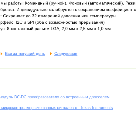
имы работы: Командный (ручной), Фоновый (автоматический), Реж
ибровка: Индивидуально калибруется с сохранением коэффициенто
O: Сохраняет до 32 измерений давления или температуры
ерфейс: I2C и SPI (оба с возможностью прерывания)
пус: 8-контактный разъем LGA, 2,0 мм х 2,5 мм х 1,0 мм.
Все за текущий день
Следующая
 модуль DC-DC преобразователя со встроенным дросселем
микроконтроллер смешанных сигналов от Texas Instruments