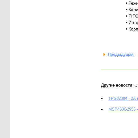
• Реж
• Кал
• FIF
• Инт
• Кор
Предыдущая
Другие новости ...
TPS82084 - 2А
MSP430G2955 - 