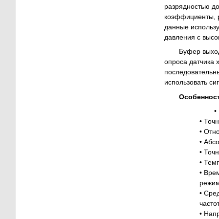
разрядностью до
коэффициенты, р
данные использу
давления с высо
Буфер выход
опроса датчика 
последовательны
использовать си
Особеннос
•
• Точ
• Отн
• Абс
• Точ
• Тем
• Вре
режим
• Сре
часто
• Нап