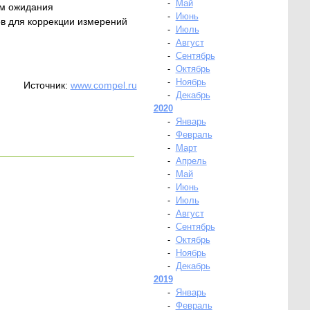
-
Май
им ожидания
-
Июнь
в для коррекции измерений
-
Июль
-
Август
-
Сентябрь
-
Октябрь
-
Ноябрь
Источник:
www.compel.ru
-
Декабрь
2020
-
Январь
-
Февраль
-
Март
-
Апрель
-
Май
-
Июнь
-
Июль
-
Август
-
Сентябрь
-
Октябрь
-
Ноябрь
-
Декабрь
2019
-
Январь
-
Февраль