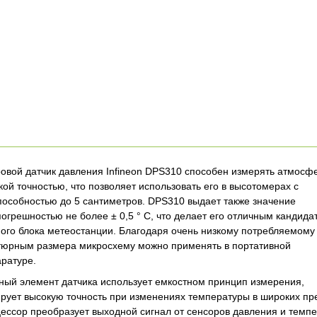
вой датчик давления Infineon DPS310 способен измерять атмосф
кой точностью, что позволяет использовать его в высотомерах с
собностью до 5 сантиметров. DPS310 выдает также значение
огрешностью не более ± 0,5 ° C, что делает его отличным кандида
ого блока метеостанции. Благодаря очень низкому потребляемому 
атюрным размера микросхему можно применять в портативной
ратуре.
ный элемент датчика использует емкостном принцип измерения,
рует высокую точность при изменениях температуры в широких пр
ессор преобразует выходной сигнал от сенсоров давления и темпе