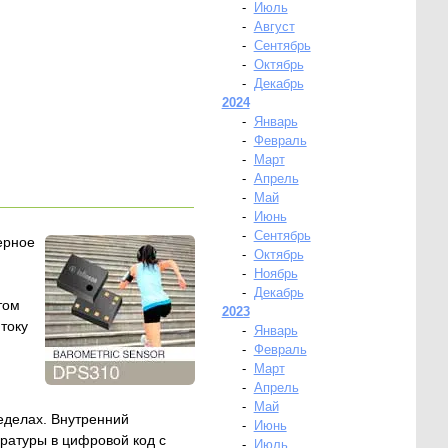
-
Июль
-
Август
-
Сентябрь
-
Октябрь
-
Декабрь
2024
-
Январь
-
Февраль
-
Март
-
Апрель
-
Май
-
Июнь
-
Сентябрь
ерное
-
Октябрь
-
Ноябрь
-
Декабрь
том
2023
току
-
Январь
-
Февраль
-
Март
-
Апрель
-
Май
еделах. Внутренний
-
Июнь
ратуры в цифровой код с
-
Июль