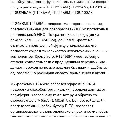
линейку таких многофункциональных микросхем входят
популярные модели FT8U232AM (FT232AM), FT232BM,
FT8U245AM (FT245AM), FT245BM, FT8U100AX.
FT245BMFT245BM – микросхема второго поколения,
предназначенная для преобразования USB протокола в
параллельный FIFO. По сравнению с предыдущим
поколением (FT8U245AM), данная микросхема
отличается повышенной функциональностью, что
позволяет сократить количество используемых внешних
компонентов. Кроме того, FT245BM имеет высокую
степень совместимости с предыдущими версиями, что
делает переход на новые изделия быстрым и удобным,
одновременно расширяя области применения изделий.
Микросхема FT245BM является эффективным и
недорогим способом организации передачи данных от
периферии к головному компьютеру и обратно со
скоростью до 8 Мбит/с (1 Мбайт/с). Ее простой дизайн,
представляющий собой буфер FIFO, позволяет
организовавывать взаимодействие с практически любым
микроконтроллером или микропроцессором через порты