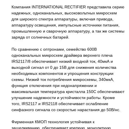
Компания INTERNATIONAL RECTIFIER представила серию
надежных, одноканальных, высоковольтных микросхем
для широкого спектра аппаратуры, включая привода,
аппаратуру освещения, импульсные источники питания,
промышленную и сварочную аппаратуру, а так же системы
заряда от солнечных батарей.
По сравнению с оптронами, семейство 600В
одноканальных микросхем драйвера верхнего плеча
IRS2117/8 обеспечивает низкий входной ток, 40мкА и
выходной сигнал от 0 до 15В для снижения количества
необходимых компонентов и упрощения конструкции
схемы. Низкий ток потребления микросхемы, 340мкА,
функция отключения при недонапряжении и
максимальная температура кристалла 150С обеспечивают
улучшение надежности и устойчивости работы. Кроме
того, IRS2117 и IRS2118 обеспечивает ослабление
синфазного сигнала со скоростью нарастания до 50В/нс.
Фирменная КМОП технология устойчивая к
защелкиванию, обеспечивает крепкую, монолитную