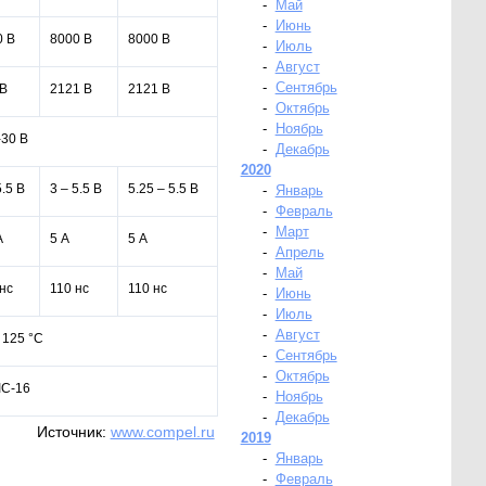
-
Май
-
Июнь
0 В
8000 В
8000 В
-
Июль
-
Август
-
Сентябрь
 В
2121 В
2121 В
-
Октябрь
-
Ноябрь
-30 В
-
Декабрь
2020
5.5 В
3 – 5.5 В
5.25 – 5.5 В
-
Январь
-
Февраль
-
Март
А
5 А
5 А
-
Апрель
-
Май
нс
110 нс
110 нс
-
Июнь
-
Июль
-
Август
o 125 °С
-
Сентябрь
-
Октябрь
IC-16
-
Ноябрь
-
Декабрь
Источник:
www.compel.ru
2019
-
Январь
-
Февраль