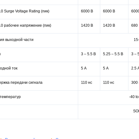
0 Surge Voltage Rating (пик)
6000 В
6000 В
600
10 рабочее напряжение (пик)
1420 В
1420 В
680
ия выходной части
15
)
3 – 5.5 В
5.25 – 5.5 В
3 – 
одной ток
5 А
5 А
2.5 
ержка передачи сигнала
110 нс
110 нс
300 
 температур
-40 t
SO