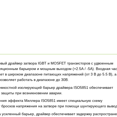
овый драйвер затвора IGBT и MOSFET транзисторов с удвоенным
оляционным барьером и мощным выходом (+2.5А / -5А). Входная час
ет в широком диапазоне питающих напряжений (от 3 В до 5.5 В), а
позволяет работать в диапазоне до 30В.
емкостной изолирующий барьер драйвера ISO5851 обеспечивает
 защиты при возникновении аварии.
ения эффекта Миллера ISO5851 имеет специальную схему
бросков напряжения на затворе при помощи шунтирующего вывода
 усиленный барьер, драйвер обеспечивает задержку распростране