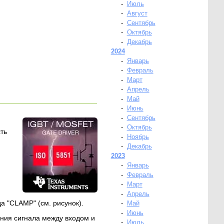
-
Июль
-
Август
-
Сентябрь
-
Октябрь
-
Декабрь
2024
-
Январь
-
Февраль
-
Март
-
Апрель
-
Май
-
Июнь
-
Сентябрь
-
Октябрь
ть
-
Ноябрь
-
Декабрь
2023
-
Январь
-
Февраль
-
Март
-
Апрель
 "CLAMP" (см. рисунок).
-
Май
-
Июнь
ния сигнала между входом и
-
Июль