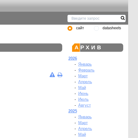
сайт
datasheets
АРХИВ
2026
-
Январь
-
Февраль
-
Март
-
Апрель
-
Май
-
Июнь
-
Июль
-
Август
2025
-
Январь
-
Март
-
Апрель
-
Май