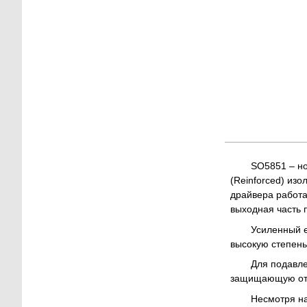
SO5851 – н
(Reinforced) из
драйвера работа
выходная часть 
Усиленный 
высокую степень
Для подавл
защищающую от 
Несмотря на