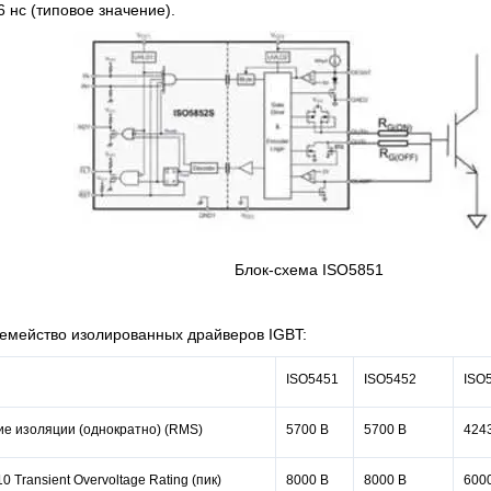
 нс (типовое значение).
Блок-схема ISO5851
емейство изолированных драйверов IGBT:
ISO5451
ISO5452
ISO
е изоляции (однократно) (RMS)
5700 В
5700 В
424
0 Transient Overvoltage Rating (пик)
8000 В
8000 В
600