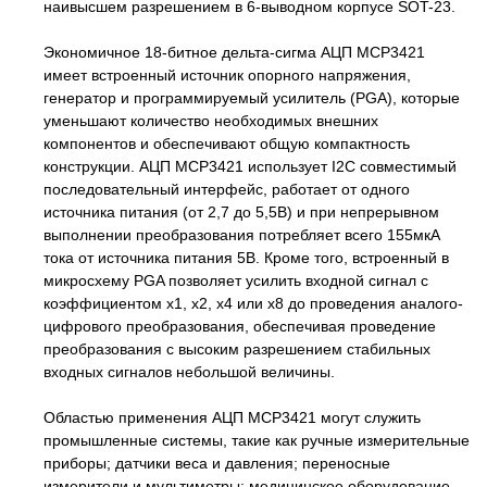
наивысшем разрешением в 6-выводном корпусе SOT-23.
Экономичное 18-битное дельта-сигма АЦП MCP3421
имеет встроенный источник опорного напряжения,
генератор и программируемый усилитель (PGA), которые
уменьшают количество необходимых внешних
компонентов и обеспечивают общую компактность
конструкции. АЦП MCP3421 использует I2C совместимый
последовательный интерфейс, работает от одного
источника питания (от 2,7 до 5,5В) и при непрерывном
выполнении преобразования потребляет всего 155мкА
тока от источника питания 5В. Кроме того, встроенный в
микросхему PGA позволяет усилить входной сигнал с
коэффициентом x1, x2, x4 или x8 до проведения аналого-
цифрового преобразования, обеспечивая проведение
преобразования с высоким разрешением стабильных
входных сигналов небольшой величины.
Областью применения АЦП MCP3421 могут служить
промышленные системы, такие как ручные измерительные
приборы; датчики веса и давления; переносные
измерители и мультиметры; медицинское оборудование,