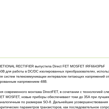
ETIONAL RECTIFIER выпустила Direct FET MOSFET IRF6643PbF
0В для работы в DC/DC изолированных преобразователях, использ
я систем телекоммуникации интервалом питающих напряжений от 
ированным напряжением 48В.
ия современного монтажа DirectFET, в сочетании с технологией 
ET MOSFET, новые приборы обеспечивают токи до 35А при лучшем
 аналогичным по размерам SO-8. Дальнейшие усовершенствования
критических параметров транзисторов, как последовательное сопро