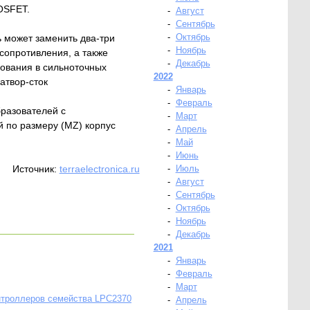
OSFET.
-
Август
-
Сентябрь
-
Октябрь
 может заменить два-три
-
Ноябрь
сопротивления, а также
-
Декабрь
зования в сильноточных
2022
атвор-сток
-
Январь
-
Февраль
бразователей с
-
Март
 по размеру (MZ) корпус
-
Апрель
-
Май
-
Июнь
Источник:
terraelectronica.ru
-
Июль
-
Август
-
Сентябрь
-
Октябрь
-
Ноябрь
-
Декабрь
2021
-
Январь
-
Февраль
-
Март
троллеров семейства LPC2370
-
Апрель