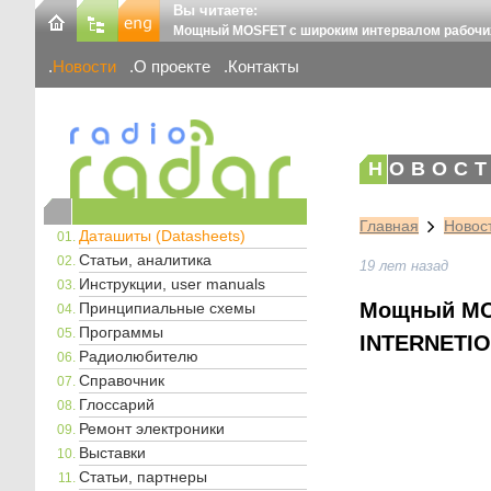
Вы читаете:
Мощный MOSFET с широким интервалом рабочи
Новости
О проекте
Контакты
НОВОСТ
Главная
Новос
Даташиты (Datasheets)
Статьи, аналитика
19 лет назад
Инструкции, user manuals
Мощный MOS
Принципиальные схемы
Программы
INTERNETIO
Радиолюбителю
Справочник
Глоссарий
Ремонт электроники
Выставки
Статьи, партнеры