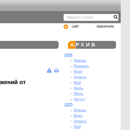
сайт
datasheets
АРХИВ
2026
-
Январь
-
Февраль
-
Март
-
Апрель
жений от
-
Май
-
Июнь
-
Июль
-
Август
2025
-
Январь
-
Март
-
Апрель
-
Май