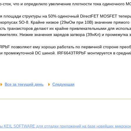
р-сток, что и определило увеличение плотности тока одиночного M
я площади структуры на 50% одиночный DirectFET MOSFET теперь
 корпусах SO-8. Крайне низкое (29мОм при 10В) значение прямого 
сть транзисторов делают их крайне привлекательными для исполь
мителях. Низкие значения зарядов затвора (39нКл) и промежутка з
RPbF позволяют ему хорошо работать по первичной стороне прео
и промежуточной DC шиной. IRF6643TRPbF монтируется в средний
Все за текущий день
Следующая
ы KEIL SOFTWARE для отладки приложений на базе новейших микрокон