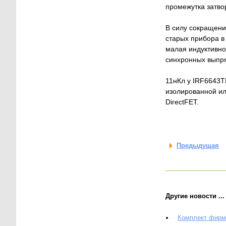
промежутка затво
В силу сокращени
старых прибора в
малая индуктивно
синхронных выпря
11нКл у IRF6643T
изолированной ил
DirectFET.
Предыдущая
Другие новости ...
Комплект фирм