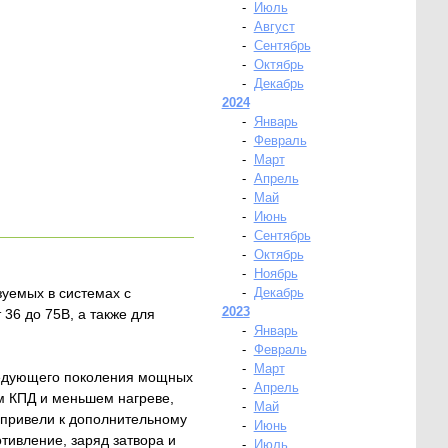
-
Июль
-
Август
-
Сентябрь
-
Октябрь
-
Декабрь
2024
-
Январь
-
Февраль
-
Март
-
Апрель
-
Май
-
Июнь
-
Сентябрь
-
Октябрь
-
Ноябрь
уемых в системах с
-
Декабрь
2023
36 до 75В, а также для
-
Январь
-
Февраль
-
Март
следующего поколения мощных
-
Апрель
 КПД и меньшем нагреве,
-
Май
 привели к дополнительному
-
Июнь
тивление, заряд затвора и
-
Июль