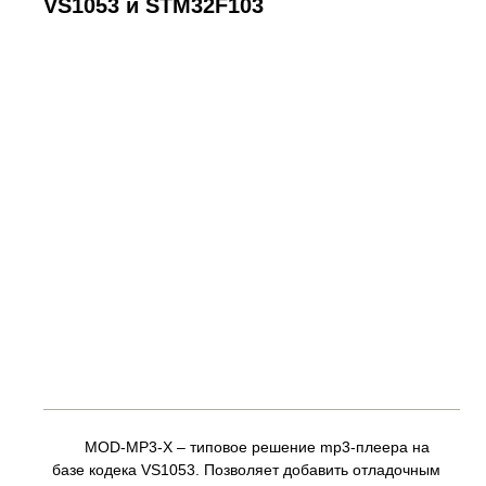
VS1053 и STM32F103
MOD-MP3-X – типовое решение mp3-плеера на
базе кодека VS1053. Позволяет добавить отладочным