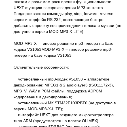
платам с разъемом расширения функциональности
UEXT функцию воспроизведения MP3 контента.
Поддерживаются команды play, stop, forward, reverse
через интерфейс RS-232, позволяющие быстро
добавить к проекту воспроизведения голоса и музыки (не
доступно в версии MOD-MP3-X-LITE).
MOD-MP3-X – типовое решение mp3-плеера на базе
кодека VS1053MOD-MP3-X – типовое решение mp3-
плеера на базе кодека VS1053
Отличительные особенности:
установленный mp3-кодек VS1053 – аппаратное
декодирование: MPEG1 & 2 audiolayer3 (ISO11172-3),
MP3+V, WAV и PCM файлы, поддержка ADPCM
кодирования и декодирования;
установленный МК STM32F103RBT6 (не доступно в
версии MOD-MP3-X-LITE);
интерфейс UEXT для ведущего микроконтроллера
типа ARM (предусмотрен на платах OLIMEX);
держатель карт SD/MMC (см. версии ниже);