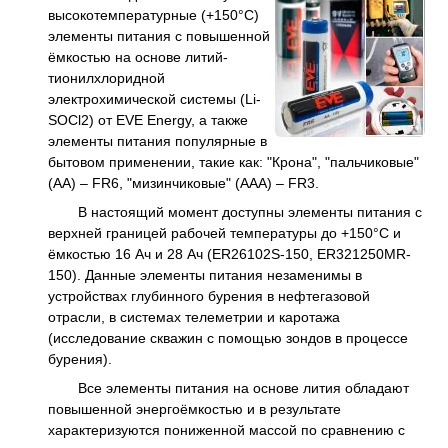
высокотемпературные (+150°С)
элементы питания с повышенной
ёмкостью на основе литий-
тионилхлоридной
электрохимической системы (Li-
SOCl2) от EVE Energy, а также
элементы питания популярные в
бытовом применении, такие как: "Крона", "пальчиковые"
(АА) – FR6, "мизинчиковые" (ААА) – FR3.
В настоящий момент доступны элементы питания с
верхней границей рабочей температуры до +150°С и
ёмкостью 16 Ач и 28 Ач (ER26102S-150, ER321250MR-
150). Данные элементы питания незаменимы в
устройствах глубинного бурения в нефтегазовой
отрасли, в системах телеметрии и каротажа
(исследование скважин с помощью зондов в процессе
бурения).
Все элементы питания на основе лития обладают
повышенной энергоёмкостью и в результате
характеризуются пониженной массой по сравнению с