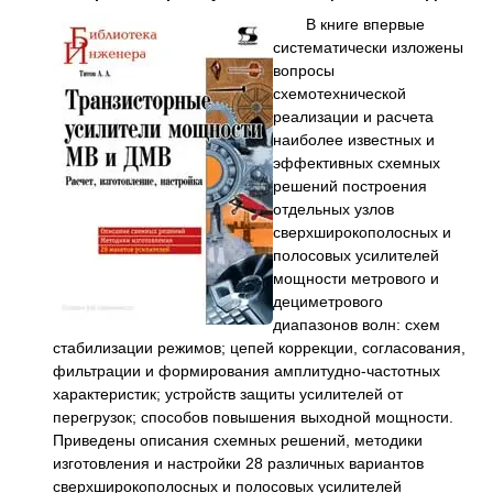
В книге впервые
систематически изложены
вопросы
схемотехнической
реализации и расчета
наиболее известных и
эффективных схемных
решений построения
отдельных узлов
сверхширокополосных и
полосовых усилителей
мощности метрового и
дециметрового
диапазонов волн: схем
стабилизации режимов; цепей коррекции, согласования,
фильтрации и формирования амплитудно-частотных
характеристик; устройств защиты усилителей от
перегрузок; способов повышения выходной мощности.
Приведены описания схемных решений, методики
изготовления и настройки 28 различных вариантов
сверхширокополосных и полосовых усилителей