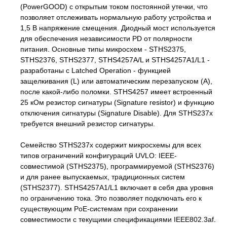
(PowerGOOD) с открытым током постоянной утечки, что
позволяет отслеживать нормальную работу устройства и
1,5 В напряжение смещения. Диодный мост используется
для обеспечения независимости PD от полярности
питания. Основные типы микросхем - STHS2375,
STHS2376, STHS2377, STHS4257A/L и STHS4257A1/L1 -
разработаны с Latched Operation - функцией
защелкивания (L) или автоматическим перезапуском (A),
после какой-либо поломки. STHS4257 имеет встроенный
25 кОм резистор сигнатуры (Signature resistor) и функцию
отключения сигнатуры (Signature Disable). Для STHS237x
требуется внешний резистор сигнатуры.
Семейство STHS237x содержит микросхемы для всех
типов ограничений конфигураций UVLO: IEEE-
совместимой (STHS2375), программируемой (STHS2376)
и для ранее выпускаемых, традиционных систем
(STHS2377). STHS4257A1/L1 включает в себя два уровня
по ограничению тока. Это позволяет подключать его к
существующим PoE-системам при сохранении
совместимости с текущими спецификациями IEEE802.3af.