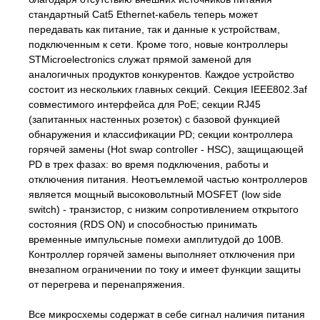
стандартный Cat5 Ethernet-кабель теперь может
передавать как питание, так и данные к устройствам,
подключенным к сети. Кроме того, новые контроллеры
STMicroelectronics служат прямой заменой для
аналогичных продуктов конкурентов. Каждое устройство
состоит из нескольких главных секций. Секция IEEE802.3af
совместимого интерфейса для PoE; секции RJ45
(запитанных настенных розеток) с базовой функцией
обнаружения и классификации PD; секции контроллера
горячей замены (Hot swap controller - HSC), защищающей
PD в трех фазах: во время подключения, работы и
отключения питания. Неотъемлемой частью контроллеров
является мощный высоковольтный MOSFET (low side
switch) - транзистор, с низким сопротивлением открытого
состояния (RDS ON) и способностью принимать
временные импульсные помехи амплитудой до 100В.
Контроллер горячей замены выполняет отключения при
внезапном ограничении по току и имеет функции защиты
от перегрева и перенапряжения.
Все микросхемы содержат в себе сигнал наличия питания