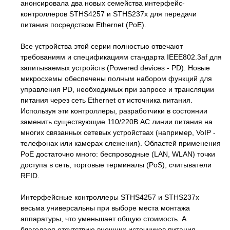
анонсировала два новых семейства интерфейс-
контроллеров STHS4257 и STHS237x для передачи
питания посредством Ethernet (PoE).
Все устройства этой серии полностью отвечают
требованиям и спецификациям стандарта IEEE802.3af для
запитываемых устройств (Powered devices - PD). Новые
микросхемы обеспечены полным набором функций для
управления PD, необходимых при запросе и трансляции
питания через сеть Ethernet от источника питания.
Используя эти контроллеры, разработчики в состоянии
заменить существующие 110/220В AC линии питания на
многих связанных сетевых устройствах (например, VoIP -
телефонах или камерах слежения). Областей применения
PoE достаточно много: беспроводные (LAN, WLAN) точки
доступа в сеть, торговые терминалы (PoS), считыватели
RFID.
Интерфейсные контроллеры STHS4257 и STHS237x
весьма универсальны при выборе места монтажа
аппаратуры, что уменьшает общую стоимость. А
благодаря отсутствию внешних источников питания