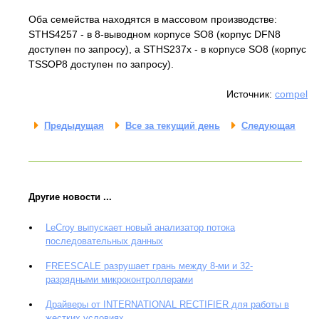
Оба семейства находятся в массовом производстве:
STHS4257 - в 8-выводном корпусе SO8 (корпус DFN8
доступен по запросу), а STHS237x - в корпусе SO8 (корпус
TSSOP8 доступен по запросу).
Источник:
compel
Предыдущая
Все за текущий день
Следующая
Другие новости ...
LeCroy выпускает новый анализатор потока
последовательных данных
FREESCALE разрушает грань между 8-ми и 32-
разрядными микроконтроллерами
Драйверы от INTERNATIONAL RECTIFIER для работы в
жестких условиях