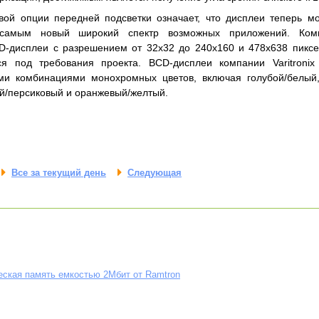
вой опции передней подсветки означает, что дисплеи теперь мо
самым новый широкий спектр возможных приложений. Компан
D-дисплеи с разрешением от 32x32 до 240x160 и 478x638 пиксе
ся под требования проекта. BCD-дисплеи компании Varitroni
ми комбинациями монохромных цветов, включая голубой/белый,
й/персиковый и оранжевый/желтый.
Все за текущий день
Следующая
ская память емкостью 2Мбит от Ramtron