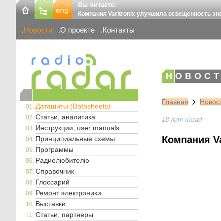
Вы читаете:
Компания Varitronix улучшила освещенность эн
Новости
О проекте
Контакты
НОВОСТ
Главная
Новос
Даташиты (Datasheets)
Статьи, аналитика
18 лет назад
Инструкции, user manuals
Компания V
Принципиальные схемы
Программы
Радиолюбителю
Справочник
Глоссарий
Ремонт электроники
Выставки
Статьи, партнеры