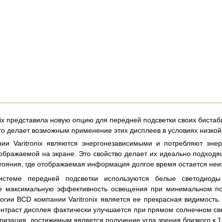
nix представила новую опцию для передней подсветки своих биста
то делает возможным применение этих дисплеев в условиях низко
ии Varitronix являются энергонезависимыми и потребляют эне
бражаемой на экране. Это свойство делает их идеально подходящ
тояния, где отображаемая информация долгое время остается неи
истеме передней подсветки используются белые светодиоды
 максимальную эффективность освещения при минимальном по
огии BCD компании Varitronix является ее прекрасная видимость
онтраст дисплея фактически улучшается при прямом солнечном свет
яризация, достижимым является получение угла зрения близкого к 