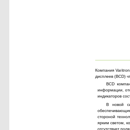
Компания Varitro
дисплеев (BCD) ч
BCD компан
информации, ото
индикаторов сос
В новой с
обеспечивающие
стороной технол
ярким светом, к
отсутствует пол