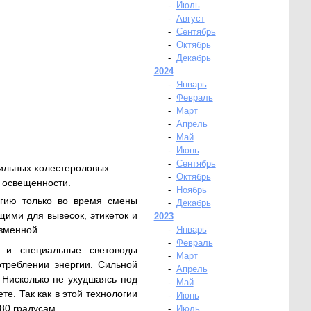
-
Июль
-
Август
-
Сентябрь
-
Октябрь
-
Декабрь
2024
-
Январь
-
Февраль
-
Март
-
Апрель
-
Май
-
Июнь
-
Сентябрь
бильных холестероловых
-
Октябрь
й освещенности.
-
Ноябрь
ргию только во время смены
-
Декабрь
ими для вывесок, этикеток и
2023
зменной.
-
Январь
-
Февраль
 и специальные световоды
-
Март
треблении энергии. Сильной
-
Апрель
. Нисколько не ухудшаясь под
-
Май
е. Так как в этой технологии
-
Июнь
180 градусам.
-
Июль