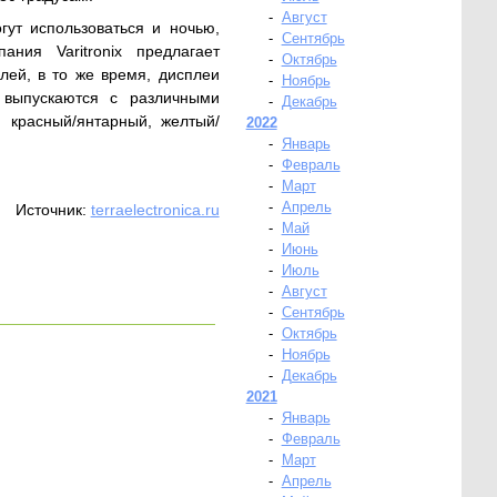
-
Август
гут использоваться и ночью,
-
Сентябрь
ия Varitronix предлагает
-
Октябрь
лей, в то же время, дисплеи
-
Ноябрь
x выпускаются с различными
-
Декабрь
 красный/янтарный, желтый/
2022
-
Январь
-
Февраль
-
Март
-
Апрель
Источник:
terraelectronica.ru
-
Май
-
Июнь
-
Июль
-
Август
-
Сентябрь
-
Октябрь
-
Ноябрь
-
Декабрь
2021
-
Январь
-
Февраль
-
Март
-
Апрель