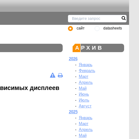
сайт
datasheets
АРХИВ
2026
-
Январь
-
Февраль
-
Март
-
Апрель
зависимых дисплеев
-
Май
-
Июнь
-
Июль
-
Август
2025
-
Январь
-
Март
-
Апрель
-
Май