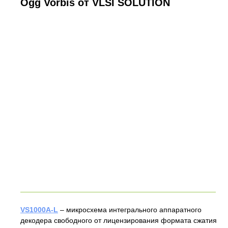
Ogg Vorbis от VLSI SOLUTION
VS1000A-L
– микросхема интегрального аппаратного
декодера свободного от лицензирования формата сжатия