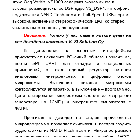
звука Ogg Vorbis. VS1000 содержит экономичное и
высокопроизводительное DSP-ядро VS_DSP4, интерфейс
подключения NAND Flash-памяти, Full-Speed USB-порт и
высококачественный стереофонический ЦАП со стерео
усилителем мощности для наушников.
Внимание!
Только у нас самые низкие цены на
все декодеры компании VLSI Solution Oy
.
В дополнение к основным интерфейсам
присутствуют несколько I/O-линий общего назначения,
порты SPI, UART для отладки и специальных
применений, а также единый регулятор питания
аналоговых, интерфейсных и цифровых блоков
микросхемы. Включение питания микросхемы
контролируется аппаратно, а выключение – программно.
Цепи тактирования микросхемы состоят из кварцевого
генератора на 12МГц и внутреннего умножителя с
ФАПЧ.
Прошитая в декодер на стадии производства
микропрограмма позволяет считывать и воспроизводить
аудио файлы из NAND Flash-памяти. Микропрограммой
поддерживаются режим коррекции ошибок (ECC),