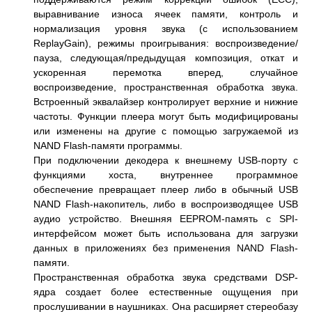
выравнивание износа ячеек памяти, контроль и
нормализация уровня звука (с использованием
ReplayGain), режимы проигрывания: воспроизведение/
пауза, следующая/предыдущая композиция, откат и
ускоренная перемотка вперед, случайное
воспроизведение, пространственная обработка звука.
Встроенный эквалайзер контролирует верхние и нижние
частоты. Функции плеера могут быть модифицированы
или изменены на другие с помощью загружаемой из
NAND Flash-памяти программы.
При подключении декодера к внешнему USB-порту с
функциями хоста, внутреннее программное
обеспечение превращает плеер либо в обычный USB
NAND Flash-накопитель, либо в воспроизводящее USB
аудио устройство. Внешняя EEPROM-память с SPI-
интерфейсом может быть использована для загрузки
данных в приложениях без применения NAND Flash-
памяти.
Пространственная обработка звука средствами DSP-
ядра создает более естественные ощущения при
прослушивании в наушниках. Она расширяет стереобазу