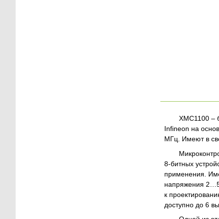
XMC1100 – 
Infineon на осн
МГц. Имеют в с
Микроконтр
8-битных устрой
применения. Им
напряжения 2…5.
к проектировани
доступно до 6 в