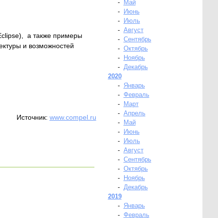
-
Май
-
Июнь
-
Июль
-
Август
clipse), а также примеры
-
Сентябрь
тектуры и возможностей
-
Октябрь
-
Ноябрь
-
Декабрь
2020
-
Январь
-
Февраль
-
Март
-
Апрель
Источник:
www.compel.ru
-
Май
-
Июнь
-
Июль
-
Август
-
Сентябрь
-
Октябрь
-
Ноябрь
-
Декабрь
2019
-
Январь
-
Февраль