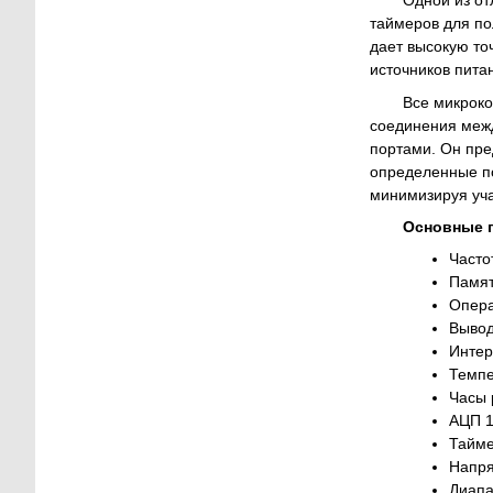
Одной из от
таймеров для по
дает высокую то
источников пита
Все микроко
соединения межд
портами. Он пре
определенные по
минимизируя уча
Основные 
Часто
Памят
Опера
Вывод
Интер
Темпе
Часы 
АЦП 1
Тайме
Напря
Диапа