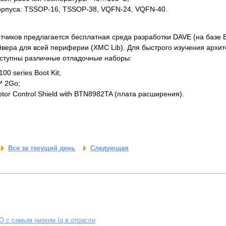
орпуса: TSSOP-16, TSSOP-38, VQFN-24, VQFN-40.
тчиков предлагается бесплатная среда разработки DAVE (на базе E
йвера для всей периферии (XMC Lib). Для быстрого изучения архи
ступны различные отладочные наборы:
00 series Boot Kit;
 2Go;
tor Control Shield with BTN8982TA (плата расширения).
Все за текущий день
Следующая
 c самым низким Iq в отрасли