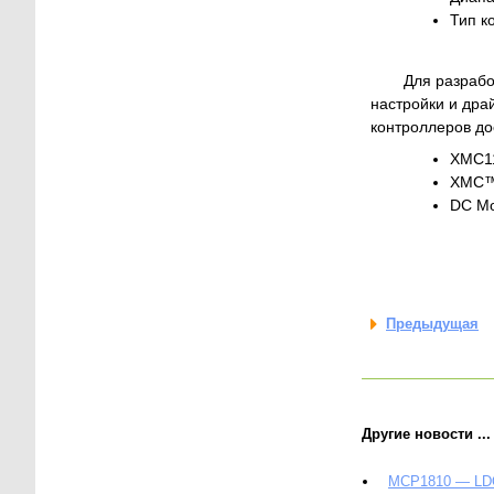
Тип к
Для разрабо
настройки и дра
контроллеров до
XMC11
XMC™
DC Mo
Предыдущая
Другие новости ...
MCP1810 — LDO