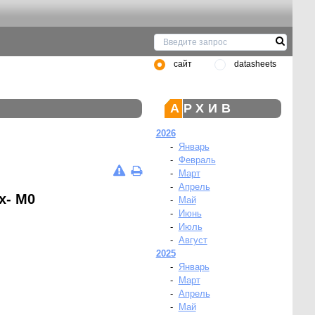
сайт
datasheets
АРХИВ
2026
-
Январь
-
Февраль
-
Март
-
Апрель
x- M0
-
Май
-
Июнь
-
Июль
-
Август
2025
-
Январь
-
Март
-
Апрель
-
Май