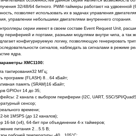
личительных особенностей данной серии является возможность об
лучения 32/48/64 битного. PWM-таймеры работают на удвоенной (6
чность, позволяет использовать их в задачах управления двигател
ния, управлении небольшими двигателями внутреннего сгорания.
нтроллеры серии имеют в своем составе Event Request Unit, рас
у периферией и портами, разными модулями внутри чипа, а так ж
длагает конфигурируемую логику, позволяющую генерировать триг
следовательности сигналов, наблюдать за сигналами в режиме ре
стие ядра.
параметры XMC1100:
та тактирования32 МГц;
ь программ (FLASH) 8…64 кБайт;
тивная память (SRAM)16 кБайт;
ов GPIOот 14 до 35;
фейсы: 2 канала с выбором периферии (I2C, UART, SSC/SPI/QuadSPI
ратурный сенсор;
реального времени;
2-bit 1MSPS (до 12 каналов);
р 16-bit (х4), 64-бит при объединении 4-х таймеров;
жение питания 2…5.5 В;
зон рабочей температуры -40…105°С;