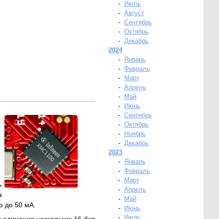
-
Июль
-
Август
-
Сентябрь
-
Октябрь
-
Декабрь
2024
-
Январь
-
Февраль
-
Март
-
Апрель
-
Май
-
Июнь
-
Сентябрь
-
Октябрь
-
Ноябрь
-
Декабрь
2023
-
Январь
-
Февраль
-
Март
ь
-
Апрель
а
-
Май
ю до 50 мА.
-
Июнь
-
Июль