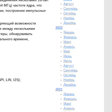
ъединения нескольких 16-бит
-
Август
4 МГц) частоте ядра, что
-
Сентябрь
ями, построении импульсных
-
Октябрь
-
Ноябрь
-
Декабрь
ширяющий возможности
2022
е между несколькими
-
Январь
геры, обнаруживать
-
Февраль
ального времени,
-
Март
-
Апрель
-
Май
-
Июнь
-
Июль
-
Август
-
Сентябрь
-
Октябрь
, LIN, I2S);
-
Ноябрь
-
Декабрь
2021
-
Январь
-
Февраль
-
Март
-
Апрель