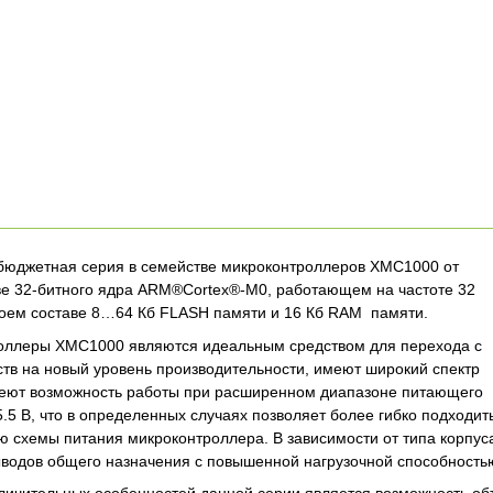
бюджетная серия в семействе микроконтроллеров XMC1000 от
ове 32-битного ядра ARM®Cortex®-M0, работающем на частоте 32
воем составе 8…64 Кб FLASH памяти и 16 Кб RAM памяти.
оллеры XMC1000 являются идеальным средством для перехода с
ств на новый уровень производительности, имеют широкий спектр
еют возможность работы при расширенном диапазоне питающего
5 В, что в определенных случаях позволяет более гибко подходит
ю схемы питания микроконтроллера. В зависимости от типа корпус
ыводов общего назначения с повышенной нагрузочной способность