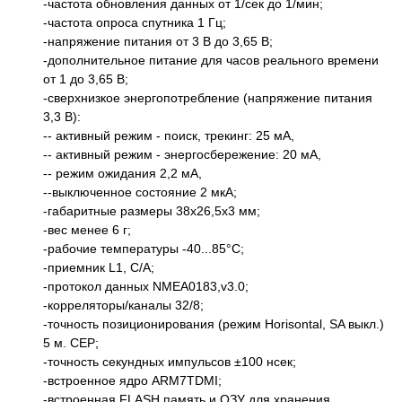
-частота обновления данных от 1/сек до 1/мин;
-частота опроса спутника 1 Гц;
-напряжение питания от 3 В до 3,65 В;
-дополнительное питание для часов реального времени
от 1 до 3,65 В;
-сверхнизкое энергопотребление (напряжение питания
3,3 B):
-- активный режим - поиск, трекинг: 25 мА,
-- активный режим - энергосбережение: 20 мА,
-- режим ожидания 2,2 мА,
--выключенное состояние 2 мкА;
-габаритные размеры 38х26,5х3 мм;
-вес менее 6 г;
-рабочие температуры -40...85°С;
-приемник L1, C/A;
-протокол данных NMEA0183,v3.0;
-корреляторы/каналы 32/8;
-точность позиционирования (режим Horisontal, SA выкл.)
5 м. CEP;
-точность секундных импульсов ±100 нсек;
-встроенное ядро ARM7TDMI;
-встроенная FLASH память и ОЗУ для хранения