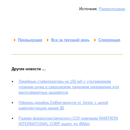
Источник:
Радиолоцман
Предыдущая
Все за текущий день
Следующая
Другие новости ...
Линейные стабилизаторы на 150 мА с ультранизким
уровнем шума и сверхнизким падением напряжения для
малогабаритных разработок
Образец дизайна ZigBee-модуля от Jennic с ценой
комплектующих менее $5
Размер ферроэлектрического ОЗУ компании RAMTRON
INTERNATIONAL CORP вырос до 4Мбит