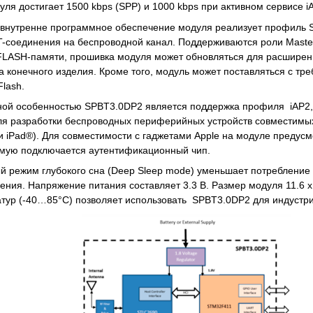
уля достигает 1500 kbps (SPP) и 1000 kbps при активном сервисе i
 внутренне программное обеспечение модуля реализует профиль 
-соединения на беспроводной канал. Поддерживаются роли Master
FLASH-памяти, прошивка модуля может обновляться для расширен
а конечного изделия. Кроме того, модуль может поставляться с т
lash.
ной особенностью SPBT3.0DP2 является поддержка профиля iAP2,
я разработки беспроводных периферийных устройств совместимых
 и iPad®). Для совместимости с гаджетами Apple на модуле преду
ямую подключается аутентификационный чип.
 режим глубокого сна (Deep Sleep mode) уменьшает потребление 
нения. Напряжение питания составляет 3.3 В. Размер модуля 11.6 x 
тур (-40…85°C) позволяет использовать SPBT3.0DP2 для индустр