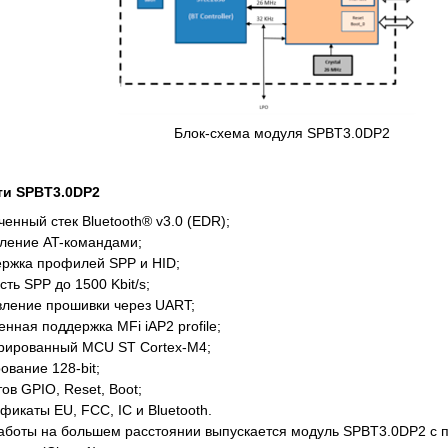
Блок-схема модуля SPBT3.0DP2
ти SPBT3.0DP2
ченный стек Bluetooth® v3.0 (EDR);
ление AT-командами;
ржка профилей SPP и HID;
сть SPP до 1500 Kbit/s;
ление прошивки через UART;
енная поддержка MFi iAP2 profile;
рированный MCU ST Cortex-M4;
вание 128-bit;
тов GPIO, Reset, Boot;
фикаты EU, FCC, IC и Bluetooth.
аботы на большем расстоянии выпускается модуль SPBT3.0DP2 с