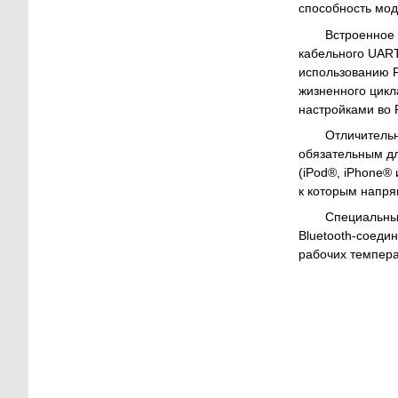
способность мод
Встроенное
кабельного UART
использованию 
жизненного цикл
настройками во F
Отличитель
обязательным дл
(iPod®, iPhone®
к которым напр
Специальный
Bluetooth-соеди
рабочих темпера