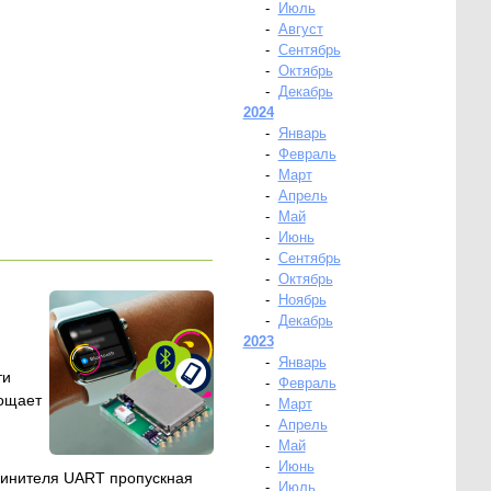
-
Июль
-
Август
-
Сентябрь
-
Октябрь
-
Декабрь
2024
-
Январь
-
Февраль
-
Март
-
Апрель
-
Май
-
Июнь
-
Сентябрь
-
Октябрь
-
Ноябрь
-
Декабрь
2023
-
Январь
ти
-
Февраль
рощает
-
Март
-
Апрель
-
Май
-
Июнь
линителя UART пропускная
-
Июль