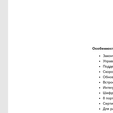
Особеннос
Закон
Управ
Подде
Скоро
Обнов
Встро
Интег
Шифро
8 пор
Серти
Для р