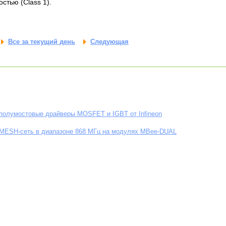
стью (Class 1).
Все за текущий день
Следующая
полумостовые драйверы MOSFET и IGBT от Infineon
 MESH-сеть в диапазоне 868 МГц на модулях MBee-DUAL