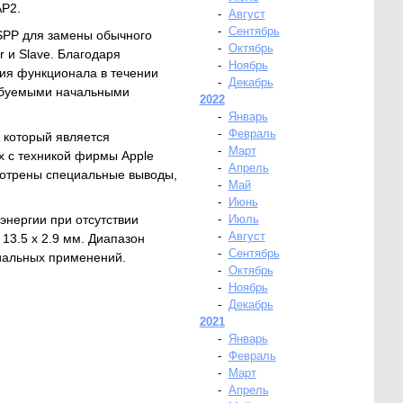
AP2.
-
Август
-
Сентябрь
SPP для замены обычного
-
Октябрь
 и Slave. Благодаря
-
Ноябрь
ия функционала в течении
-
Декабрь
ребуемыми начальными
2022
-
Январь
-
Февраль
 который является
-
Март
 с техникой фирмы Apple
-
Апрель
смотрены специальные выводы,
-
Май
-
Июнь
энергии при отсутствии
-
Июль
-
Август
13.5 x 2.9 мм. Диапазон
-
Сентябрь
иальных применений.
-
Октябрь
-
Ноябрь
-
Декабрь
2021
-
Январь
-
Февраль
-
Март
-
Апрель