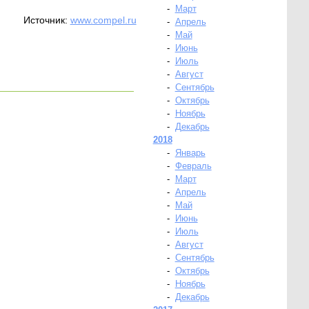
-
Март
Источник:
www.compel.ru
-
Апрель
-
Май
-
Июнь
-
Июль
-
Август
-
Сентябрь
-
Октябрь
-
Ноябрь
-
Декабрь
2018
-
Январь
-
Февраль
-
Март
-
Апрель
-
Май
-
Июнь
-
Июль
-
Август
-
Сентябрь
-
Октябрь
-
Ноябрь
-
Декабрь