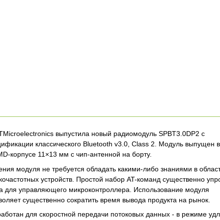
Microelectronics выпустила новый радиомодуль SPBT3.0DP2 с
ификации классического Bluetooth v3.0, Class 2. Модуль выпущен в
-корпусе 11×13 мм с чип-антенной на борту.
ния модуля не требуется обладать какими-либо знаниями в облас
кочастотных устройств. Простой набор AT-команд существенно уп
та для управляющего микроконтроллера. Использование модуля
оляет существенно сократить время вывода продукта на рынок.
аботан для скоростной передачи потоковых данных - в режиме уд