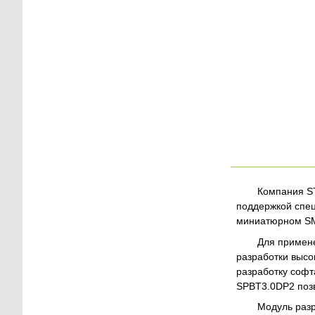
Компания ST
поддержкой спец
миниатюрном SMD
Для примене
разработки высо
разработку соф
SPBT3.0DP2 позв
Модуль разр