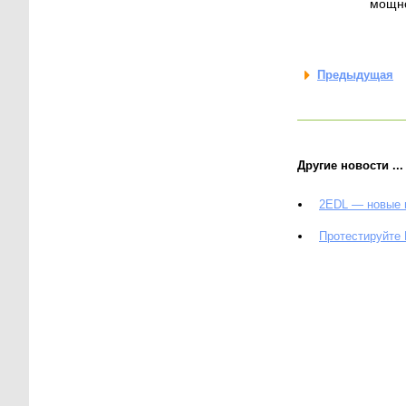
мощно
Предыдущая
Другие новости ...
2EDL — новые 
Протестируйте