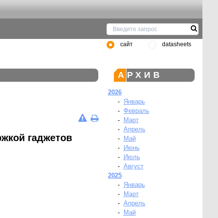
сайт
datasheets
АРХИВ
2026
-
Январь
-
Февраль
-
Март
-
Апрель
ржкой гаджетов
-
Май
-
Июнь
-
Июль
-
Август
2025
-
Январь
-
Март
-
Апрель
-
Май