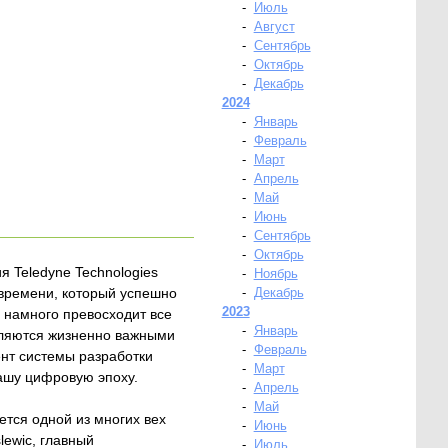
-
Июль
-
Август
-
Сентябрь
-
Октябрь
-
Декабрь
2024
-
Январь
-
Февраль
-
Март
-
Апрель
-
Май
-
Июнь
-
Сентябрь
-
Октябрь
я Teledyne Technologies
-
Ноябрь
 времени, который успешно
-
Декабрь
2023
 намного превосходит все
-
Январь
вляются жизненно важными
-
Февраль
нт системы разработки
-
Март
ашу цифровую эпоху.
-
Апрель
-
Май
тся одной из многих вех
-
Июнь
lewic, главный
-
Июль