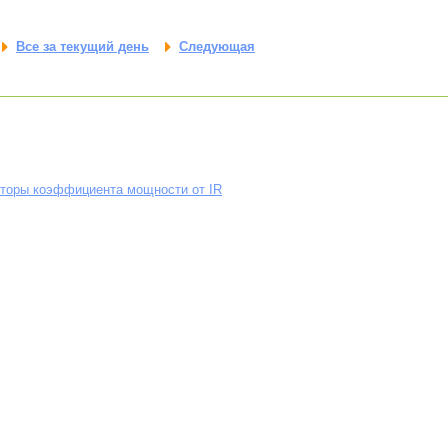
Все за текущий день
Следующая
кторы коэффициента мощности от IR