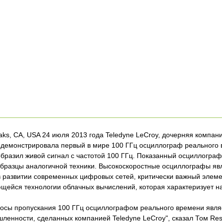
ks, CA, USA 24 июля 2013 года Teledyne LeCroy, дочерняя компани
родемонстрировала первый в мире 100 ГГц осциллограф реального
бразил живой сигнал с частотой 100 ГГц. Показанный осциллограф
бразцы аналогичной техники. Высокоскоростные осциллографы я
 развитии современных цифровых сетей, критически важный элеме
щейся технологии облачных вычислений, которая характеризует н
осы пропускания 100 ГГц осциллографом реального времени являе
ленности, сделанных компанией Teledyne LeCroy", сказал Том Res