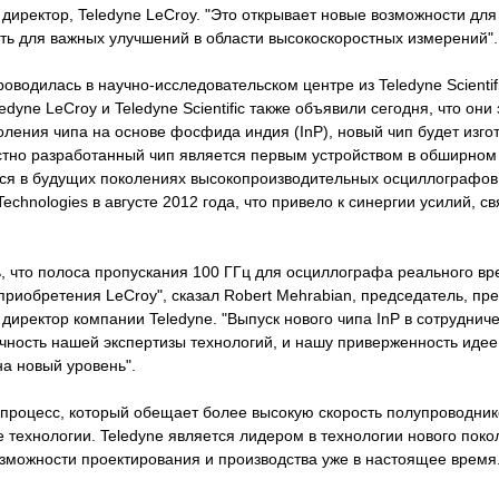
директор, Teledyne LeCroy. "Это открывает новые возможности для
ть для важных улучшений в области высокоскоростных измерений".
оводилась в научно-исследовательском центре из Teledyne Scienti
dyne LeCroy и Teledyne Scientific также объявили сегодня, что он
ления чипа на основе фосфида индия (InP), новый чип будет изгот
местно разработанный чип является первым устройством в обширно
ся в будущих поколениях высокопроизводительных осциллографов
Technologies в августе 2012 года, что привело к синергии усилий, 
, что полоса пропускания 100 ГГц для осциллографа реального вр
 приобретения LeCroy", сказал Robert Mehrabian, председатель, пр
иректор компании Teledyne. "Выпуск нового чипа InP в сотрудничест
чность нашей экспертизы технологий, и нашу приверженность идее
а новый уровень".
 процесс, который обещает более высокую скорость полупроводни
е технологии. Teledyne является лидером в технологии нового пок
можности проектирования и производства уже в настоящее время