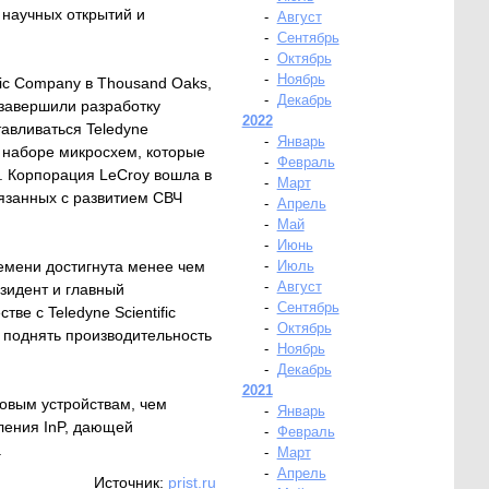
 научных открытий и
-
Август
-
Сентябрь
-
Октябрь
-
Ноябрь
fic Company в Thousand Oaks,
-
Декабрь
и завершили разработку
2022
авливаться Teledyne
-
Январь
м наборе микросхем, которые
-
Февраль
. Корпорация LeCroy вошла в
-
Март
связанных с развитием СВЧ
-
Апрель
-
Май
-
Июнь
емени достигнута менее чем
-
Июль
-
Август
езидент и главный
-
Сентябрь
ве с Teledyne Scientific
-
Октябрь
 поднять производительность
-
Ноябрь
-
Декабрь
2021
ковым устройствам, чем
-
Январь
оления InP, дающей
-
Февраль
.
-
Март
-
Апрель
Источник:
prist.ru