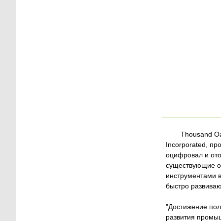
Thousand Oa
Incorporated, п
оцифровал и ото
существующие о
инструментами в
быстро развиваю
"Достижение пол
развития промыш