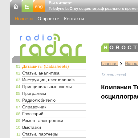
Вы читаете:
Teledyne LeCroy осциллограф реального времен
Новости
О проекте
Контакты
НОВОСТ
Главная
Новос
Даташиты (Datasheets)
Статьи, аналитика
13 лет назад
Инструкции, user manuals
Компания T
Принципиальные схемы
Программы
осциллогра
Радиолюбителю
Справочник
Глоссарий
Ремонт электроники
Выставки
Статьи, партнеры