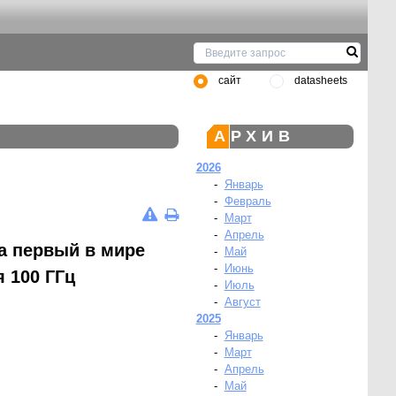
сайт
datasheets
АРХИВ
2026
-
Январь
-
Февраль
-
Март
-
Апрель
а первый в мире
-
Май
-
Июнь
 100 ГГц
-
Июль
-
Август
2025
-
Январь
-
Март
-
Апрель
-
Май