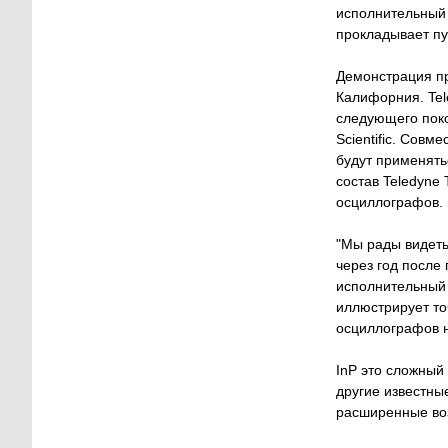
исполнительный 
прокладывает пу
Демонстрация пр
Калифорния. Tele
следующего поко
Scientific. Сов
будут применять
состав Teledyne 
осциллографов.
"Мы рады видеть
через год после
исполнительный д
иллюстрирует то
осциллографов н
InP это сложный
другие известны
расширенные воз