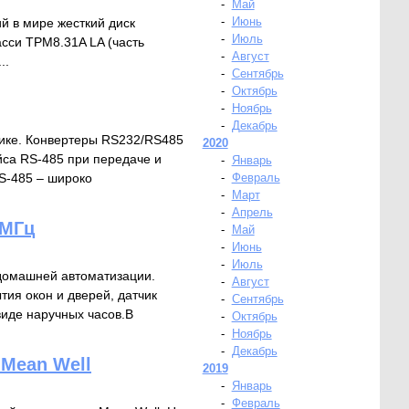
-
Май
-
Июнь
й в мире жесткий диск
-
Июль
си TPM8.31A LA (часть
-
Август
..
-
Сентябрь
-
Октябрь
-
Ноябрь
-
Декабрь
ике. Конвертеры RS232/RS485
2020
са RS-485 при передаче и
-
Январь
S-485 – широко
-
Февраль
-
Март
-
Апрель
 МГц
-
Май
-
Июнь
-
Июль
 домашней автоматизации.
-
Август
тия окон и дверей, датчик
-
Сентябрь
виде наручных часов.В
-
Октябрь
-
Ноябрь
-
Декабрь
Mean Well
2019
-
Январь
-
Февраль