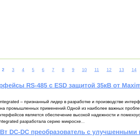
2
3
4
5
6
7
8
9
10
11
12
13
14
фейсы RS-485 с ESD защитой 35кВ от Maxim 
ntegrated – признанный лидер в разработке и производстве инте
она промышленных применений.Одной из наиболее важных пробле
терфейсов является обеспечение высокой надежности и помехоус
ntegrated разработала серию микросхе...
 Вт DC-DC преобразователь с улучшенными