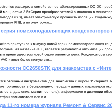
ectronics расширила семейство нестабилизированных DC-DC прео
й мощностью 2 Вт.Серия преобразователей выполнена в миниатю
выводов из 8), имеет электрическую прочность изоляции вход-выхо
орошим КПД, а по электромаг...
я серия помехоподавляющих конденсаторов 
citors приступила к выпуску новой серии помехоподавляющих кон
 получившая название JFZ, является результатом оптимизации про
ым преимуществом новой серии является цена. Конденсаторы сер
VAC имеют более низкую сто...
ожности CC2650STK для знакомства с «Инт
ся отличным инструментом для знакомства с миром "Интернета в
ляет организовать беспроводную передачу данных, параметров о
ажность, давление, магнитное поле), информацию о движении объе
тфон пользователя или в л...
а 11-го номера журнала Ремонт & Сервис 20