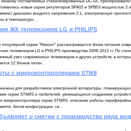
линейку поставляемых стабилизированных DC-DC преобразователе
появились новые серии регуляторов SPA02 и SPB03 мощностью 2 и 
имеют диапазон входного напряжения 2:1, электрическую прочност
ы в температурн...
ния ЖК телевизоров LG и PHILIPS
е популярной серии "Ремонт" рассматриваются блоки питания сов
ских телевизоров LG и PHILIPS производства 2008-2012 гг. По ста
ежный узел современных телевизоров и других устройств, в котор
ется 12 блоков питан...
оты с микроконтроллерами STM8
значена для разработчиков электронной аппаратуры, планирующих 
ми серии STM8S и любителей, увлекающихся созданием устройств
е микроконтроллера серии STM8S: описание работы периферийных
мяти, битов конфигурации, си...
объявляет о снятии с производства ряда мо