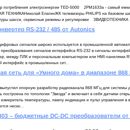
потребления электроэнергии TED-5000 2PM1633a - самый емки
ТЕХНИКАНиколай ЕлагинЖК телевизоры PHILIPS на базовом шас
ектуры шасси, сервисные режимы и регулировки 3ВИДЕОТЕХНИКА .
онвертер RS-232 / 485 от Autonics
цифровых сигналов широко используется в промышленной автомат
 преобразования сигналов интерфейса RS-232 в сигналы интерфей
мер, между ПЛК и персональным компьютером или HMI-панелями.R
 интерфейс в промышленных сет...
ая сеть для «Умного дома» в диапазоне 868
s выпустил опорную разработку радиоканала 868 МГц для системы
 построена по топологии "Звезда" и включает в себя датчики откры
, измеритель температуры, лампу индикации и пульт управления в 
тся неско...
B03 – бюджетные DC-DC преобразователи от 