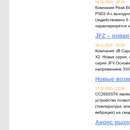
19.11.2015 - 22:29
Компания Peak El
PSD2-A с выходно
(задействовано 5 
характеризуется х
JFZ – нова
18.11.2015 - 20:03
Компания JB Capa
X2. Новая серия,
серии JFV.Основн
напряжением 310 
Новые возм
17.11.2015 - 23:54
CC2650STK являет
устройство позво
(температура, вл
вибрация) на смар
Анонс выход