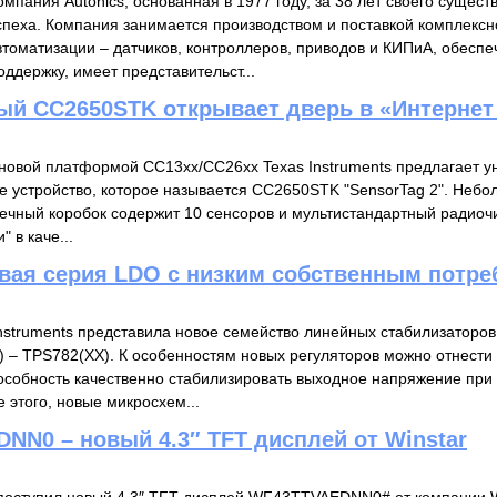
мпания Autonics, основанная в 1977 году, за 38 лет своего сущест
спеха. Компания занимается производством и поставкой комплексн
оматизации – датчиков, контроллеров, приводов и КИПиА, обеспе
ддержку, имеет представительст...
й CC2650STK открывает дверь в «Интернет
 новой платформой СС13xx/CC26xx Texas Instruments предлагает 
 устройство, которое называется CC2650STK "SensorTag 2". Небо
ечный коробок содержит 10 сенсоров и мультистандартный радиочи
" в каче...
овая серия LDO с низким собственным потр
nstruments представила новое семейство линейных стабилизаторо
 – TPS782(XX). К особенностям новых регуляторов можно отнести 
особность качественно стабилизировать выходное напряжение пр
 этого, новые микросхем...
NN0 – новый 4.3″ TFT дисплей от Winstar