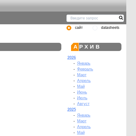
сайт
datasheets
АРХИВ
2026
-
Январь
-
Февраль
-
Март
-
Апрель
-
Май
-
Июнь
-
Июль
-
Август
2025
-
Январь
-
Март
-
Апрель
-
Май