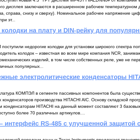
поступил новый 4.3″ TFT дисплей WF43TTVAEDNN0# от компании W
го дисплея заключаются в расширенном рабочем температурном д
ева, справа, снизу и сверху). Номинальное рабочее напряжение ци
ри эт...
колодки на плату и DIN-рейку для популяр
поступили недорогие колодки для установки широкого спектра по
водитель колодок – известная во всем мире компания NCR, заним
омеханических изделий, в том числе собственных реле, уже не пер
личных популярных...
жные электролитические конденсаторы HIT
латура КОМПЭЛ в сегменте пассивных компонентов была существе
х конденсаторов производства HITACHI AIC. Основу складской пр
м конденсаторам HITACHI на данный момент составляют 3 базовых с
ступно более 70 различных артикулов....
– интерфейс RS-485 c улучшенной защитой о
надежной передачи данных Texas Instruments предлагает трансив