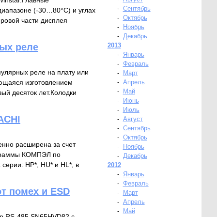
instar.Главные
-
Сентябрь
иапазоне (-30…80°C) и углах
-
Октябрь
фровой части дисплея
-
Ноябрь
-
Декабрь
ных реле
2013
-
Январь
-
Февраль
пулярных реле на плату или
-
Март
ающаяся изготовлением
-
Апрель
-
Май
вый десяток лет.Колодки
-
Июнь
-
Июль
ACHI
-
Август
-
Сентябрь
-
Октябрь
нно расширена за счет
-
Ноябрь
ограммы КОМПЭЛ по
-
Декабрь
ерии: HP*, HU* и HL*, в
2012
-
Январь
-
Февраль
т помех и ESD
-
Март
-
Апрель
-
Май
ер RS-485 SN65HVD82 с