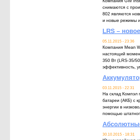
Компания GW Inst
снимаются с про
802 являются но
и новые режимы и
LRS – ново
05.11.2015 - 23:36
Компания Mean We
настоящий момент
350 Вт (LRS-35/5
эффективность, у
Аккумулято
03.11.2015 - 22:31
На склад Компэл 
батареи (АКБ) с 
энергии в низков
помощью штатного
Абсолютные
30.10.2015 - 18:31