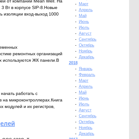
й от компании Mean Well. На
-
Март
3 Вт в корпусе SIP-8.Новые
-
Апрель
ь изоляции вход-выход 1000
-
Май
-
Июнь
-
Июль
-
Август
-
Сентябрь
-
Октябрь
ременных
-
Ноябрь
тистике ремонтных организаций
-
Декабрь
ых используются ЖК панели.В
2018
-
Январь
-
Февраль
-
Март
-
Апрель
-
Май
начать работать с
-
Июнь
 на микроконтроллерах.Книга
-
Июль
 модулей и их регистров,
-
Август
-
Сентябрь
-
Октябрь
делей
-
Ноябрь
-
Декабрь