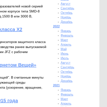
-
Август
бразователей новой серией
-
Сентябрь
рном корпусе типа SMD-8
-
Октябрь
д 1500 В или 3000 В,
-
Ноябрь
-
Декабрь
2022
класса X2
-
Январь
-
Февраль
-
Март
денсаторов защитного класса
-
Апрель
изводства ранее выпускаемой
-
Май
ии JFZ с рабочим
-
Июнь
-
Июль
-
Август
ернетом Вещей»
-
Сентябрь
-
Октябрь
-
Ноябрь
ещей". В считанные минуты
-
Декабрь
кружающей среды
2021
кта (ускорение, вращение,
-
Январь
-
Февраль
-
Март
15 года
-
Апрель