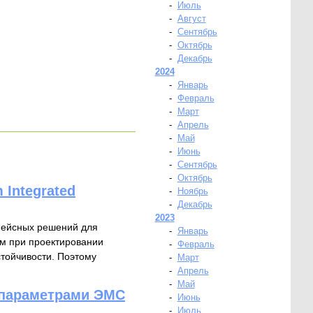
-
Июль
-
Август
-
Сентябрь
-
Октябрь
-
Декабрь
2024
-
Январь
-
Февраль
-
Март
-
Апрель
-
Май
-
Июнь
-
Сентябрь
-
Октябрь
Integrated
-
Ноябрь
-
Декабрь
2023
рфейсных решений для
-
Январь
м при проектировании
-
Февраль
тойчивости. Поэтому
-
Март
-
Апрель
-
Май
 параметрами ЭМС
-
Июнь
-
Июль