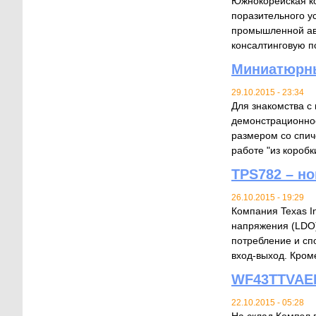
Южнокорейская ко
поразительного у
промышленной авт
консалтинговую по
Миниатюрны
29.10.2015 - 23:34
Для знакомства с
демонстрационное
размером со спич
работе "из коробки
TPS782 – н
26.10.2015 - 19:29
Компания Texas I
напряжения (LDO)
потребление и сп
вход-выход. Кроме
WF43TTVAED
22.10.2015 - 05:28