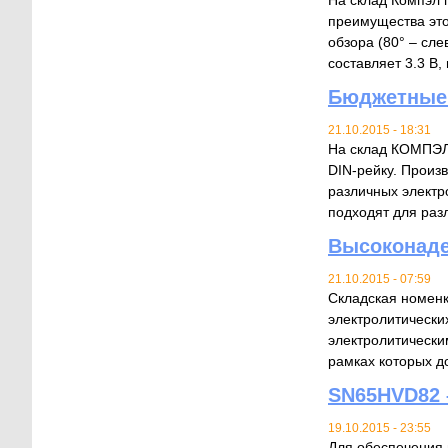
На склад Компэл 
преимущества это
обзора (80° – сл
составляет 3.3 В, п
Бюджетные 
21.10.2015 - 18:31
На склад КОМПЭЛ 
DIN-рейку. Произ
различных электр
подходят для раз
Высоконаде
21.10.2015 - 07:59
Складская номенк
электролитически
электролитически
рамках которых до
SN65HVD82 
19.10.2015 - 23:55
Для обеспечения 