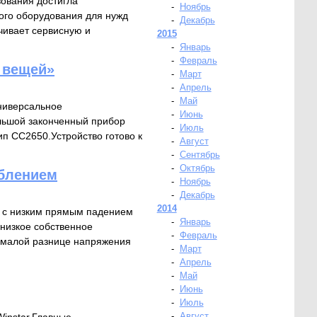
вования достигла
-
Ноябрь
ого оборудования для нужд
-
Декабрь
чивает сервисную и
2015
-
Январь
-
Февраль
 вещей»
-
Март
-
Апрель
-
Май
универсальное
-
Июнь
льшой законченный прибор
-
Июль
п CC2650.Устройство готово к
-
Август
-
Сентябрь
-
Октябрь
еблением
-
Ноябрь
-
Декабрь
2014
в с низким прямым падением
-
Январь
низкое собственное
-
Февраль
и малой разнице напряжения
-
Март
-
Апрель
-
Май
-
Июнь
-
Июль
-
Август