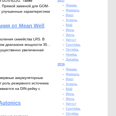
в GOS-622G. Также
2017
-
Январь
а. Прямой заменой для GOM-
-
Февраль
 улучшенные характеристики
-
Март
-
Апрель
ния от Mean Well
-
Май
-
Июнь
-
Июль
коления семейства LRS. В
-
Август
рном диапазоне мощности 35…
-
Сентябрь
-
Октябрь
 существенно увеличенная
-
Ноябрь
-
Декабрь
2016
-
Январь
-
Февраль
езервные аккумуляторные
-
Март
 роль резервного источника
-
Апрель
иваются на DIN-рейку с
-
Май
-
Июнь
-
Июль
Autonics
-
Август
-
Сентябрь
-
Октябрь