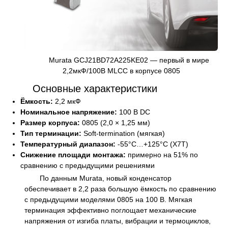
Murata GCJ21BD72A225KE02 — первый в мире
2,2мкФ/100В MLCC в корпусе 0805
Основные характеристики
Ёмкость:
2,2 мкФ
Номинальное напряжение:
100 В DC
Размер корпуса:
0805 (2,0 × 1,25 мм)
Тип терминации:
Soft-termination (мягкая)
Температурный диапазон:
-55°C…+125°C (X7T)
Снижение площади монтажа:
примерно на 51% по
сравнению с предыдущими решениями
По данным Murata, новый конденсатор
обеспечивает в 2,2 раза большую ёмкость по сравнению
с предыдущими моделями 0805 на 100 В. Мягкая
терминация эффективно поглощает механические
напряжения от изгиба платы, вибрации и термоциклов,