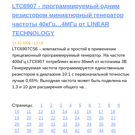
LTC6907 - программируемый одним
резистором миниатюрный генератор
частоты 40кГц…4МГц от LINEAR
TECHNOLOGY
13.10.2006 - 13:19
LTC6907CS6 – компактный и простой в применении
прецизионный программируемый генератор. На частоте
400кГц LTC6907 потребляет всего 36мкА от источника 3В.
Генерируемая частота программируется единственным
резистором в диапазоне 10:1 с первоначальной точностью
лучше 0,65%. Выходная частота может быть поделена на
1,3 и 10 для расширения общего ча...
Страницы:
1
2
3
4
5
6
7
8
9
10
11
12
13
14
15
16
17
18
19
20
21
22
23
24
25
26
27
28
29
30
31
32
33
34
35
36
37
38
39
40
41
42
43
44
45