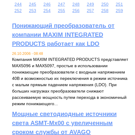
244
245
246
247
248
249
250
251
252
253
254
255
256
257
258
259
Понижающий преобразователь от
компании MAXIM INTEGRATED
PRODUCTS работает как LDO
26.10.2006 - 08:48
Компания MAXIM INTEGRATED PRODUCTS представляет
MAX5096 и MAX5097, простые в использовании
понижающие преобразователи с входным напряжением
40В и возможностью их переключения в режим источника
с малым прямым падением напряжения (LDO). При
больших нагрузках преобразователи снижают
рассеиваемую мощность путем перехода в экономичный
режим понижающего...
Мощные светодиодные источники
света ASMT-Mx00 с увеличенным
сроком службы от AVAGO