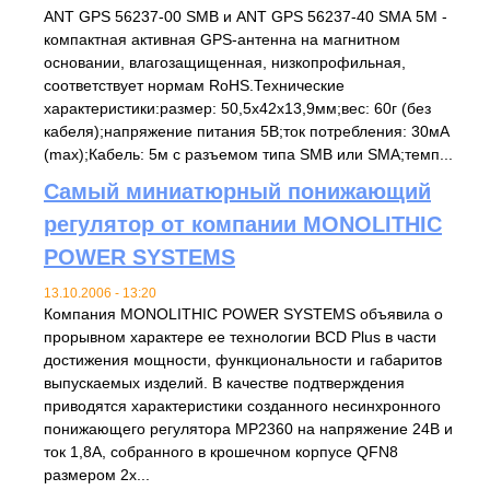
ANT GPS 56237-00 SMB и ANT GPS 56237-40 SMА 5M -
компактная активная GPS-антенна на магнитном
основании, влагозащищенная, низкопрофильная,
соответствует нормам RoHS.Технические
характеристики:размер: 50,5x42x13,9мм;вес: 60г (без
кабеля);напряжение питания 5В;ток потребления: 30мА
(max);Кабель: 5м с разъемом типа SMB или SMA;темп...
Самый миниатюрный понижающий
регулятор от компании MONOLITHIC
POWER SYSTEMS
13.10.2006 - 13:20
Компания MONOLITHIC POWER SYSTEMS объявила о
прорывном характере ее технологии BCD Plus в части
достижения мощности, функциональности и габаритов
выпускаемых изделий. В качестве подтверждения
приводятся характеристики созданного несинхронного
понижающего регулятора MP2360 на напряжение 24В и
ток 1,8A, собранного в крошечном корпусе QFN8
размером 2x...