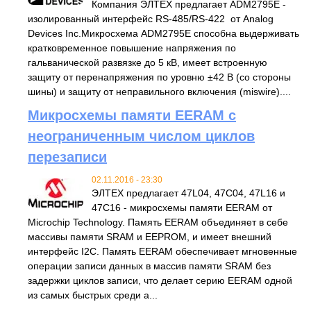
Компания ЭЛТЕХ предлагает ADM2795E -
изолированный интерфейс RS-485/RS-422 от Analog
Devices Inc.Микросхема ADM2795E способна выдерживать
кратковременное повышение напряжения по
гальванической развязке до 5 кВ, имеет встроенную
защиту от перенапряжения по уровню ±42 В (со стороны
шины) и защиту от неправильного включения (miswire)....
Микросхемы памяти EERAM с
неограниченным числом циклов
перезаписи
02.11.2016 - 23:30
ЭЛТЕХ предлагает 47L04, 47C04, 47L16 и
47C16 - микросхемы памяти EERAM от
Microchip Technology. Память EERAM объединяет в себе
массивы памяти SRAM и EEPROM, и имеет внешний
интерфейс I2C. Память EERAM обеспечивает мгновенные
операции записи данных в массив памяти SRAM без
задержки циклов записи, что делает серию EERAM одной
из самых быстрых среди а...