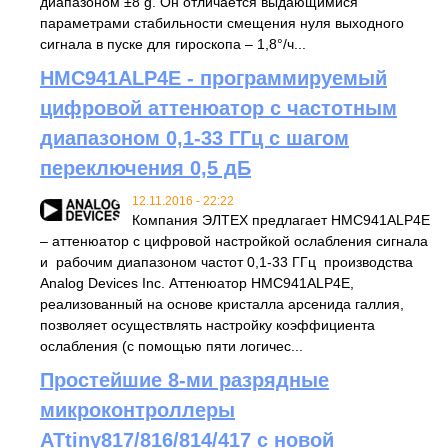
диапазоном ±8 g. Он отличается выдающимися
параметрами стабильности смещения нуля выходного
сигнала в пуске для гироскопа – 1,8°/ч...
HMC941ALP4E - программируемый
цифровой аттенюатор с частотным
диапазоном 0,1-33 ГГц с шагом
переключения 0,5 дБ
12.11.2016 - 22:22
Компания ЭЛТЕХ предлагает HMC941ALP4E
– аттенюатор с цифровой настройкой ослабления сигнала
и рабочим диапазоном частот 0,1-33 ГГц производства
Analog Devices Inc. Аттенюатор HMC941ALP4E,
реализованный на основе кристалла арсенида галлия,
позволяет осуществлять настройку коэффициента
ослабления (с помощью пяти логичес...
Простейшие 8-ми разрядные
микроконтроллеры
ATtiny817/816/814/417 с новой