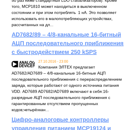
50 раз ниже стандартных LDO стабализаторов). Кроме
того, MCP1810 может находиться в выключенном
состоянии и при этом потреблять 1 нА. Это позволяет
использовать его в малопотребляющих устройствах,
рассчитанных на дл...
AD7682/89 – 4/8-канальные 16-битный
АЦП последовательного приближения
с быстродействием 250 kSPS
27.10.2016 - 23:00
Компания ЭЛТЕХ предлагает
AD7682/AD7689 – 4/8-канальные 16-битные АЦП
последовательного приближения с перераспределением
заряда, которые работают от одного источника питания
VDD. AD7689 AD7682/AD7689 включают в себя:16-
разрядные АЦП последовательного приближения с
гарантированным отсутствием пропущенных
кодов;четырёхкан...
Цифро-аналоговые контроллеры
управления питанием MCP19124 и