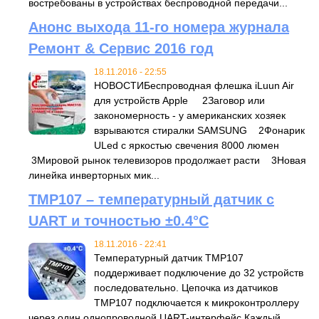
востребованы в устройствах беспроводной передачи...
Анонс выхода 11-го номера журнала
Ремонт & Сервис 2016 год
18.11.2016 - 22:55
НОВОСТИБеспроводная флешка iLuun Air
для устройств Apple 2Заговор или
закономерность - у американских хозяек
взрываются стиралки SAMSUNG 2Фонарик
ULed с яркостью свечения 8000 люмен
3Мировой рынок телевизоров продолжает расти 3Новая
линейка инверторных мик...
TMP107 – температурный датчик с
UART и точностью ±0.4°C
18.11.2016 - 22:41
Температурный датчик TMP107
поддерживает подключение до 32 устройств
последовательно. Цепочка из датчиков
TMP107 подключается к микроконтроллеру
через один однопроводной UART-интерфейс.Каждый