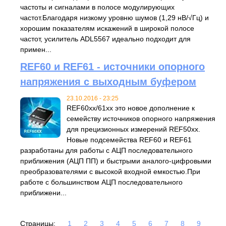
частоты и сигналами в полосе модулирующих
частот.Благодаря низкому уровню шумов (1,29 нВ/√Гц) и
хорошим показателям искажений в широкой полосе
частот, усилитель ADL5567 идеально подходит для
примен...
REF60 и REF61 - источники опорного
напряжения с выходным буфером
23.10.2016 - 23:25
REF60xx/61xx это новое дополнение к
семейству источников опорного напряжения
для прецизионных измерений REF50xx.
Новые подсемейства REF60 и REF61
разработаны для работы с АЦП последовательного
приближения (АЦП ПП) и быстрыми аналого-цифровыми
преобразователями с высокой входной емкостью.При
работе с большинством АЦП последовательного
приближени...
Страницы:
1
2
3
4
5
6
7
8
9