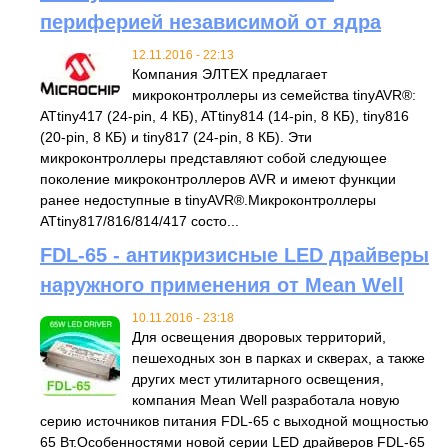
периферией независимой от ядра
12.11.2016 - 22:13
Компания ЭЛТЕХ предлагает
микроконтроллеры из семейства tinyAVR®:
ATtiny417 (24-pin, 4 КБ), ATtiny814 (14-pin, 8 КБ), tiny816
(20-pin, 8 КБ) и tiny817 (24-pin, 8 КБ). Эти
микроконтроллеры представляют собой следующее
поколение микроконтроллеров AVR и имеют функции
ранее недоступные в tinyAVR®.Микроконтроллеры
ATtiny817/816/814/417 состо...
FDL-65 - антикризисные LED драйверы
наружного применения от Mean Well
10.11.2016 - 23:18
Для освещения дворовых территорий,
пешеходных зон в парках и скверах, а также
других мест утилитарного освещения,
компания Mean Well разработала новую
серию источников питания FDL-65 с выходной мощностью
65 Вт.Особенностями новой серии LED драйверов FDL-65