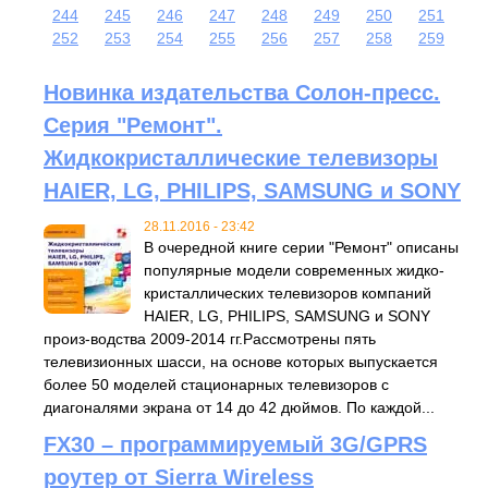
244
245
246
247
248
249
250
251
252
253
254
255
256
257
258
259
Новинка издательства Солон-пресс.
Серия "Ремонт".
Жидкокристаллические телевизоры
HAIER, LG, PHILIPS, SAMSUNG и SONY
28.11.2016 - 23:42
В очередной книге серии "Ремонт" описаны
популярные модели современных жидко-
кристаллических телевизоров компаний
HAIER, LG, PHILIPS, SAMSUNG и SONY
произ-водства 2009-2014 гг.Рассмотрены пять
телевизионных шасси, на основе которых выпускается
более 50 моделей стационарных телевизоров с
диагоналями экрана от 14 до 42 дюймов. По каждой...
FX30 – программируемый 3G/GPRS
роутер от Sierra Wireless